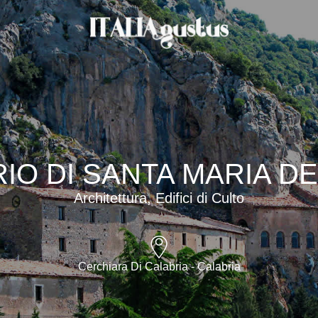
IO DI SANTA MARIA DE
Architettura, Edifici di Culto
Cerchiara Di Calabria - Calabria