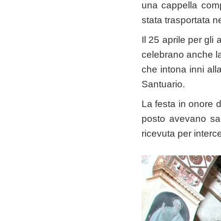
una cappella compo
stata trasportata n
Il 25 aprile per gl
celebrano anche la
che intona inni all
Santuario.
La festa in onore d
posto avevano salv
ricevuta per inter