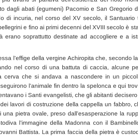
ito dagli abati (egumeni) Pacomio e San Gregorio 
do di incuria, nel corso del XV secolo, il Santuario
pellegrini e fino ai primi decenni del XVIII secolo è s
ità erano soprattutto destinate ad accogliere e a istr
ressa l’effige della vergine Achiropita che, secondo l
ndo nel corso di una battuta di caccia, alcune 
a cerva che si andava a nascondere in un piccol
i, seguirono l’animale fin dentro la spelonca e qui tr
tavano i Santi evangelisti, che gli abitanti decisero
 dei lavori di costruzione della cappella un fabbro,
i una pietra ovale, preso dall’esasperazione la rup
stodiva l’immagine della Madonna con il Bambinello 
anni Battista. La prima faccia della pietra è custodi