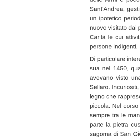
Sant’Andrea, gest
un ipotetico perio
nuovo visitato dai 
Carità le cui attiv
persone indigenti.
Di particolare inte
sua nel 1450, qua
avevano visto un
Sellaro. Incuriosit
legno che rappresen
piccola. Nel corso
sempre tra le man
parte la pietra cu
sagoma di San Giov