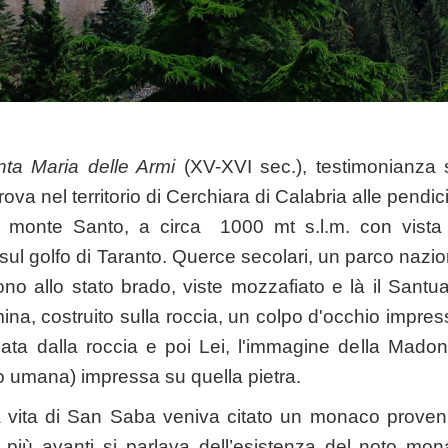
nta Maria delle Armi
(XV-XVI sec.), testimonianza si
rova nel territorio di Cerchiara di Calabria alle pendi
monte Santo, a circa 1000 mt s.l.m. con vista st
 sul golfo di Taranto. Querce secolari, un parco naz
no allo stato brado, viste mozzafiato e là il Sant
ina, costruito sulla roccia, un colpo d'occhio impres
nata dalla roccia e poi Lei, l'immagine della Madon
 umana) impressa su quella pietra.
a vita di San Saba veniva citato un monaco provenie
 più avanti si parlava dell’esistenza del noto mona