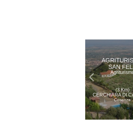
AGRITURI
SAN FEL
Agriturism
(3 Km)
CERCHIARA DI C
Cosenza