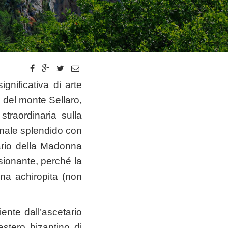
gnificativa di arte
ci del monte Sellaro,
raordinaria sulla
ionale splendido con
uario della Madonna
sionante, perché la
na achiropita (non
nte dall’ascetario
stero bizantino di