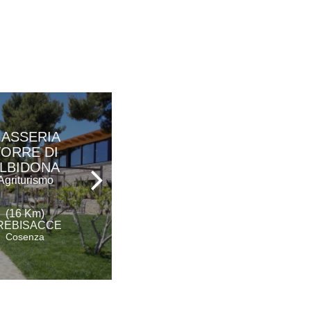
ASSERIA
VILLA SAN
TORRE DI
DOMENICO
LBIDONA
Hotel - Ristorante
Agriturismo
(21 Km)
(16 Km)
MORANO CALABRO
REBISACCE
Cosenza
Cosenza