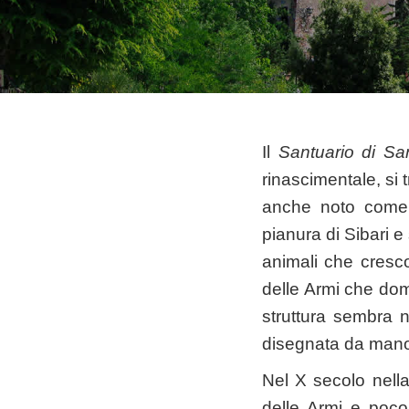
Il
Santuario di Sa
rinascimentale, si t
anche noto come 
pianura di Sibari e
animali che cresco
delle Armi che dom
struttura sembra 
disegnata da mano
Nel X secolo nell
delle Armi e poco