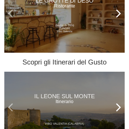
LE GROTTE DI DESO
Ristorante
(Meno di 1km)
ZUNGRI
Vibo Valentia
Scopri gli
Itinerari del Gusto
IL LEONE SUL MONTE
Itinerario
VIBO VALENTIA (CALABRIA)