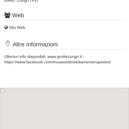
89867 Zungri (VV)
Web
Sito Web
Altre Informazioni
Ulteriori info disponibili:
www.grottezungri.it
-
https://www.facebook.com/museoedinsediamentorupestre/