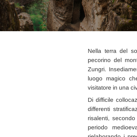
Nella terra del s
pecorino del mont
Zungri. Insediame
luogo magico che 
visitatore in una 
Di difficile colloc
differenti stratifi
risalenti, secondo
periodo medioeval
rielaborando i pree