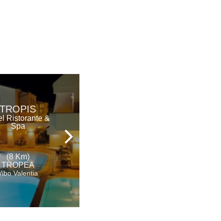
ROCCA DELLA
TROPIS
SENA
l Ristorante &
Spa
Hotel
(8 Km)
(9 Km)
TROPEA
TROPEA
Vibo Valentia
Vibo Valentia