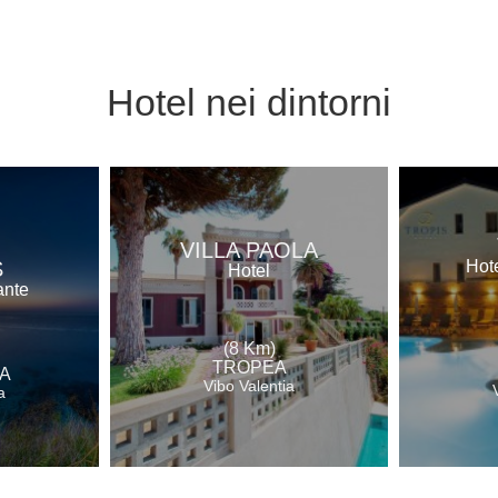
Hotel
nei dintorni
VILLA PAOLA
S
Hote
Hotel
ante
(8 Km)
TROPEA
A
Vibo Valentia
a