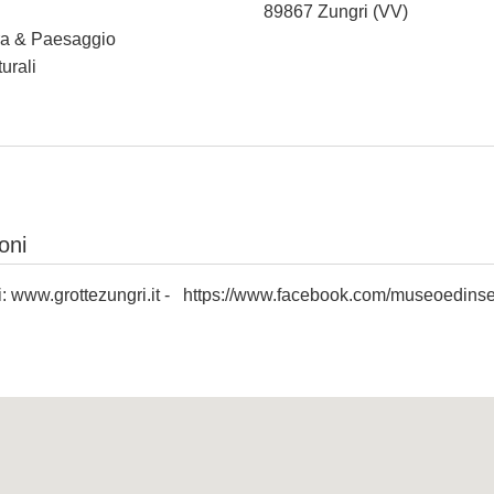
89867 Zungri (VV)
ura & Paesaggio
urali
oni
i:
www.grottezungri.it
-
https://www.facebook.com/museoedinse