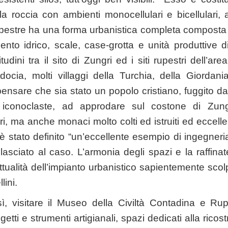
la roccia con ambienti monocellulari e bicellulari,
o rupestre ha una forma urbanistica completa composta
nto idrico, scale, case-grotta e unità produttive 
itudini tra il sito di Zungri ed i siti rupestri dell’ar
ocia, molti villaggi della Turchia, della Giordani
ensare che sia stato un popolo cristiano, fuggito dal
i iconoclaste, ad approdare sul costone di Zungr
ori, ma anche monaci molto colti ed istruiti ed eccellen
è stato definito “un’eccellente esempio di ingegneri
lasciato al caso. L’armonia degli spazi e la raffina
tualità dell’impianto urbanistico sapientemente scolp
lini.
resì, visitare il Museo della Civiltà Contadina e R
ggetti e strumenti artigianali, spazi dedicati alla rico