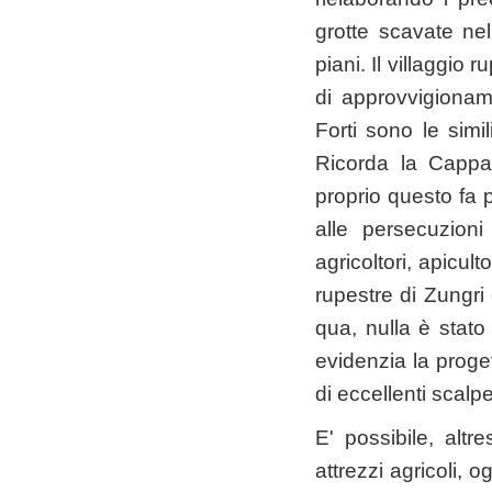
grotte scavate nel
piani. Il villaggi
di approvvigioname
Forti sono le simil
Ricorda la Cappad
proprio questo fa p
alle persecuzion
agricoltori, apicult
rupestre di Zungri 
qua, nulla è stato 
evidenzia la proget
di eccellenti scalpel
E' possibile, alt
attrezzi agricoli, o