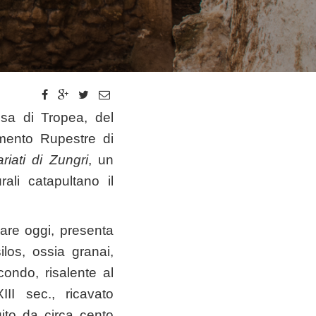
ssa di Tropea, del
amento Rupestre di
riati di Zungri
, un
ali catapultano il
ppare oggi, presenta
silos, ossia granai,
condo, risalente al
III sec., ricavato
tuito da circa cento