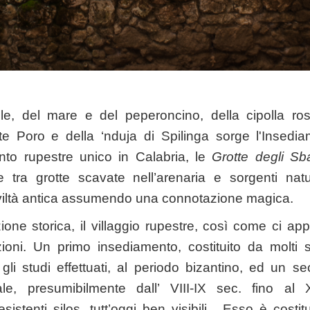
ole, del mare e del peperoncino, della cipolla ro
e Poro e della ‘nduja di Spilinga sorge l'Insedi
nto rupestre unico in Calabria, le
Grotte degli Sba
tra grotte scavate nell’arenaria e sorgenti natur
civiltà antica assumendo una connotazione magica.
azione storica, il villaggio rupestre, così come ci a
cazioni. Un primo insediamento, costituito da molti 
 gli studi effettuati, al periodo bizantino, ed un se
e, presumibilmente dall’ VIII-IX sec. fino al X
sistenti silos, tutt’oggi ben visibili. Esso è costi