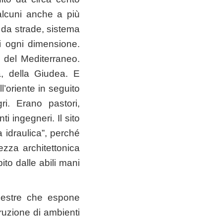
 alcuni anche a più
 da strade, sistema
di ogni dimensione.
ea del Mediterraneo.
a, della Giudea. E
l’oriente in seguito
i. Erano pastori,
ti ingegneri. Il sito
a idraulica”, perché
tezza architettonica
ito dalle abili mani
upestre che espone
struzione di ambienti