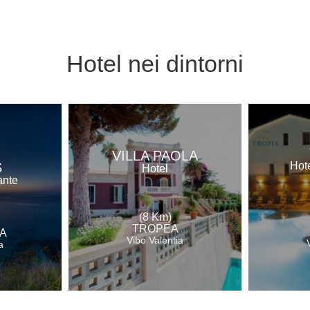
Hotel
nei dintorni
VILLA PAOLA
S
Hote
Hotel
ante
(8 Km)
TROPEA
A
Vibo Valentia
a