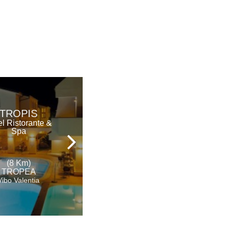
ROCCA DELLA
TROPIS
SENA
l Ristorante &
Spa
Hotel
(8 Km)
(9 Km)
TROPEA
TROPEA
Vibo Valentia
Vibo Valentia