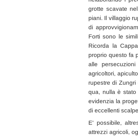
grotte scavate nel
piani. Il villaggi
di approvvigioname
Forti sono le simil
Ricorda la Cappad
proprio questo fa p
alle persecuzion
agricoltori, apicult
rupestre di Zungri 
qua, nulla è stato 
evidenzia la proget
di eccellenti scalpel
E' possibile, alt
attrezzi agricoli, o