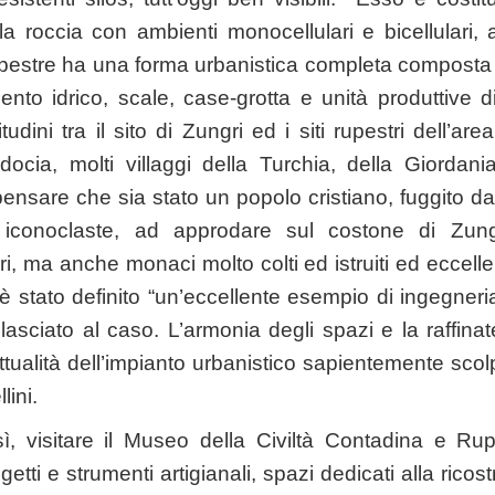
la roccia con ambienti monocellulari e bicellulari,
o rupestre ha una forma urbanistica completa composta
nto idrico, scale, case-grotta e unità produttive 
itudini tra il sito di Zungri ed i siti rupestri dell’ar
ocia, molti villaggi della Turchia, della Giordani
ensare che sia stato un popolo cristiano, fuggito dal
i iconoclaste, ad approdare sul costone di Zungr
ori, ma anche monaci molto colti ed istruiti ed eccellen
è stato definito “un’eccellente esempio di ingegneri
lasciato al caso. L’armonia degli spazi e la raffina
tualità dell’impianto urbanistico sapientemente scolp
lini.
resì, visitare il Museo della Civiltà Contadina e R
ggetti e strumenti artigianali, spazi dedicati alla rico