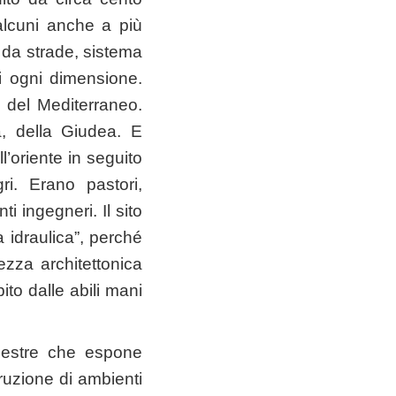
 alcuni anche a più
 da strade, sistema
di ogni dimensione.
ea del Mediterraneo.
a, della Giudea. E
l’oriente in seguito
i. Erano pastori,
ti ingegneri. Il sito
a idraulica”, perché
tezza architettonica
ito dalle abili mani
upestre che espone
struzione di ambienti