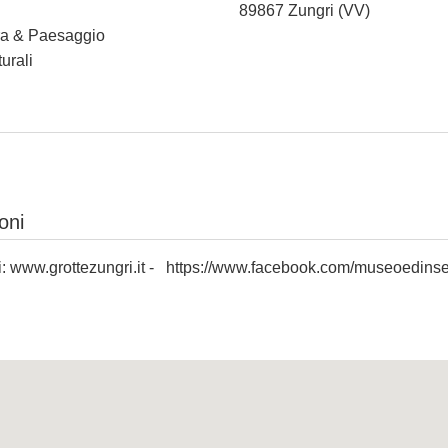
89867 Zungri (VV)
ura & Paesaggio
urali
oni
i:
www.grottezungri.it
-
https://www.facebook.com/museoedinse