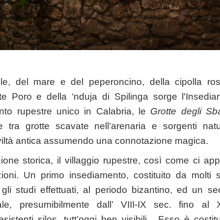
ole, del mare e del peperoncino, della cipolla ro
e Poro e della ‘nduja di Spilinga sorge l'Insedi
nto rupestre unico in Calabria, le
Grotte degli Sba
tra grotte scavate nell’arenaria e sorgenti natur
civiltà antica assumendo una connotazione magica.
azione storica, il villaggio rupestre, così come ci a
cazioni. Un primo insediamento, costituito da molti 
 gli studi effettuati, al periodo bizantino, ed un se
e, presumibilmente dall’ VIII-IX sec. fino al X
sistenti silos, tutt’oggi ben visibili. Esso è costi