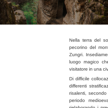
Nella terra del s
pecorino del mont
Zungri. Insediame
luogo magico che 
visitatore in una 
Di difficile colloc
differenti stratifi
risalenti, secondo
periodo medioeval
rielaborando i pree