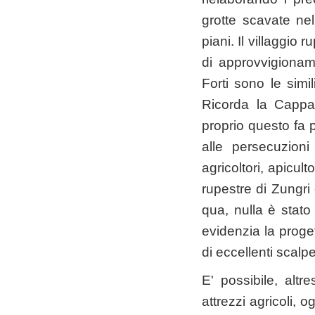
grotte scavate nel
piani. Il villaggi
di approvvigioname
Forti sono le simil
Ricorda la Cappad
proprio questo fa p
alle persecuzion
agricoltori, apicult
rupestre di Zungri 
qua, nulla è stato 
evidenzia la proget
di eccellenti scalpel
E' possibile, alt
attrezzi agricoli, o