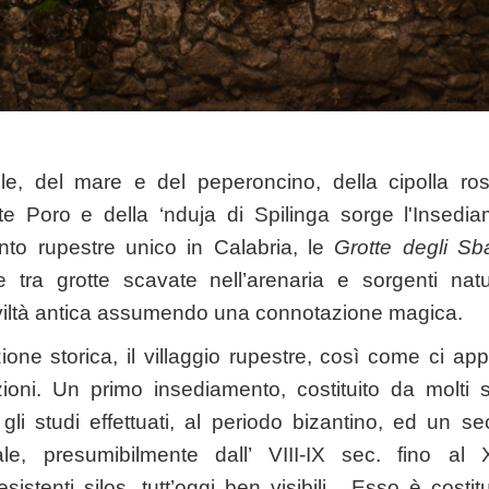
ole, del mare e del peperoncino, della cipolla ro
e Poro e della ‘nduja di Spilinga sorge l'Insedi
nto rupestre unico in Calabria, le
Grotte degli Sba
tra grotte scavate nell’arenaria e sorgenti natur
civiltà antica assumendo una connotazione magica.
azione storica, il villaggio rupestre, così come ci a
cazioni. Un primo insediamento, costituito da molti 
 gli studi effettuati, al periodo bizantino, ed un se
e, presumibilmente dall’ VIII-IX sec. fino al X
sistenti silos, tutt’oggi ben visibili. Esso è costi