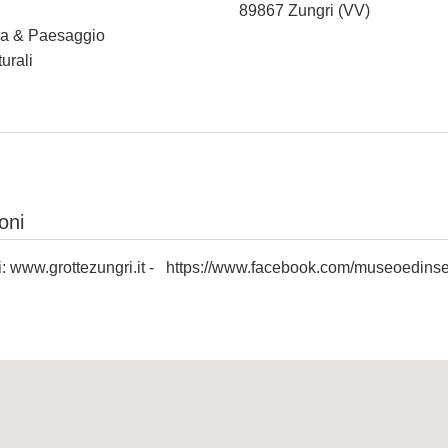
89867 Zungri (VV)
ura & Paesaggio
urali
oni
i:
www.grottezungri.it
-
https://www.facebook.com/museoedinse