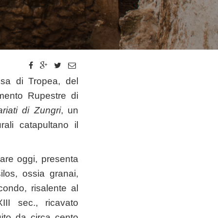
ssa di Tropea, del
amento Rupestre di
riati di Zungri
, un
ali catapultano il
ppare oggi, presenta
silos, ossia granai,
condo, risalente al
III sec., ricavato
tuito da circa cento