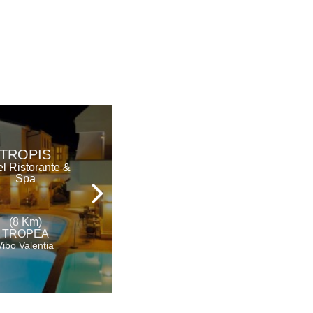
ROCCA DELLA
TROPIS
SENA
l Ristorante &
Spa
Hotel
(8 Km)
(9 Km)
TROPEA
TROPEA
Vibo Valentia
Vibo Valentia