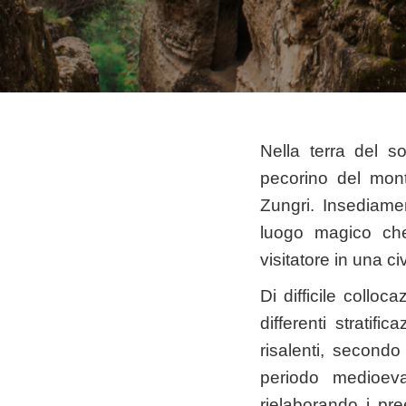
Nella terra del s
pecorino del mont
Zungri. Insediame
luogo magico che 
visitatore in una 
Di difficile colloc
differenti stratifi
risalenti, secondo
periodo medioeval
rielaborando i pree