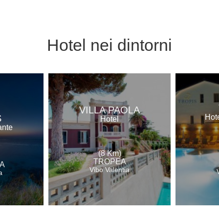
Hotel
nei dintorni
VILLA PAOLA
S
Hote
Hotel
ante
(8 Km)
TROPEA
A
Vibo Valentia
a