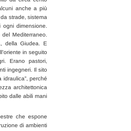
 alcuni anche a più
 da strade, sistema
di ogni dimensione.
ea del Mediterraneo.
a, della Giudea. E
l’oriente in seguito
i. Erano pastori,
ti ingegneri. Il sito
a idraulica”, perché
tezza architettonica
ito dalle abili mani
upestre che espone
struzione di ambienti