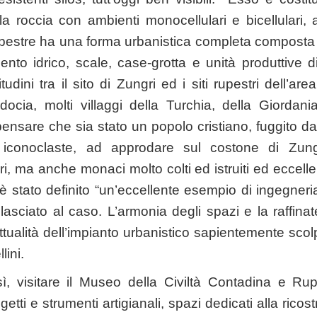
la roccia con ambienti monocellulari e bicellulari,
o rupestre ha una forma urbanistica completa composta
nto idrico, scale, case-grotta e unità produttive 
itudini tra il sito di Zungri ed i siti rupestri dell’ar
ocia, molti villaggi della Turchia, della Giordani
ensare che sia stato un popolo cristiano, fuggito dal
i iconoclaste, ad approdare sul costone di Zungr
ori, ma anche monaci molto colti ed istruiti ed eccellen
è stato definito “un’eccellente esempio di ingegneri
lasciato al caso. L’armonia degli spazi e la raffina
tualità dell’impianto urbanistico sapientemente scolp
lini.
resì, visitare il Museo della Civiltà Contadina e R
ggetti e strumenti artigianali, spazi dedicati alla rico