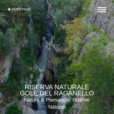
HOMEPAGE
RISERVA NATURALE
GOLE DEL RAGANELLO
Natura & Paesaggio, Riserve
Naturali