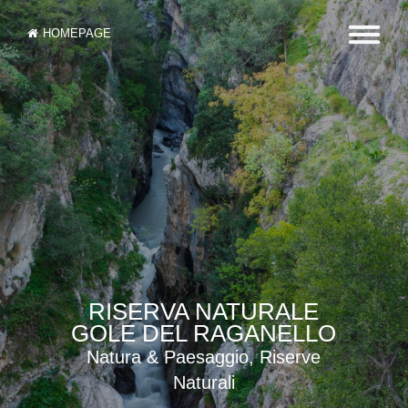
HOMEPAGE
RISERVA NATURALE
GOLE DEL RAGANELLO
Natura & Paesaggio, Riserve
Naturali