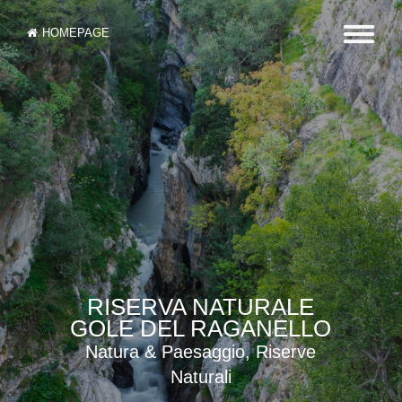
HOMEPAGE
RISERVA NATURALE
GOLE DEL RAGANELLO
Natura & Paesaggio, Riserve
Naturali