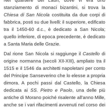
Nel quartiere dei Lauri, dove vi era uno
stanziamento di monaci bizantini, si trova la
Chiesa di San Nicola
costituita da due corpi di
fabbrica, posti su due livelli: il superiore, edificato
tra il 1450-60 d.c., è dedicato a San Nicola;
quello inferiore, di epoca precedente, è dedicato
a Santa Maria delle Grazie.
Dal rione San Nicola si raggiunge il
Castello
di
origine normanna (secoli XII-XIII), ampliato tra il
1515 e il 1546 da architetti napoletani per conto
del Principe Sanseverino che lo elesse a propria
dimora. A pochi passi dal Castello, la Chiesa
dedicata ai
SS. Pietro e Paolo
, una delle più
antiche di Morano poiché risalente all’anno Mille,
anche se i vari rifacimenti avvenuti nel corso dei