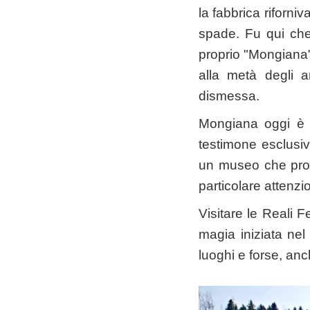
la fabbrica riforni
spade. Fu qui che
proprio "Mongiana".
alla metà degli a
dismessa.
Mongiana oggi è 
testimone esclusiv
un museo che prop
particolare attenzi
Visitare le Reali F
magia iniziata ne
luoghi e forse, anc