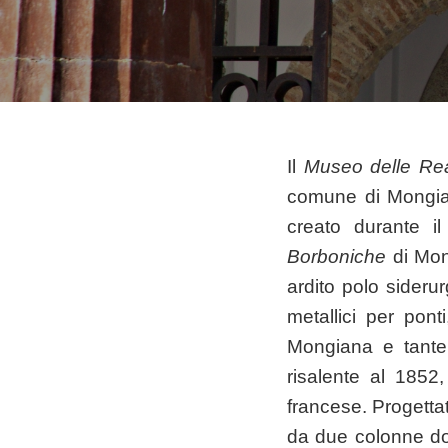
Il
Museo delle Rea
comune di Mongian
creato durante i
Borboniche
di Mong
ardito polo sideru
metallici per pont
Mongiana e tante
risalente al 1852
francese. Progetta
da due colonne dor