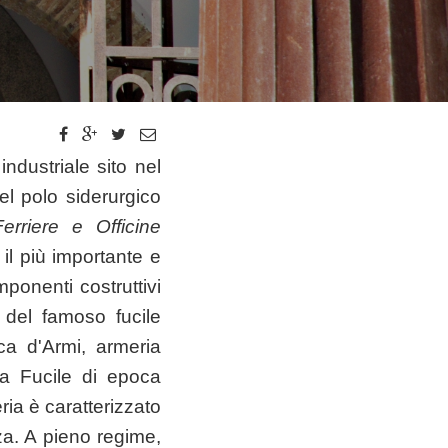
dustriale sito nel
l polo siderurgico
erriere e Officine
il più importante e
ponenti costruttivi
, del famoso fucile
a d'Armi, armeria
da Fucile di epoca
ia è caratterizzato
za. A pieno regime,