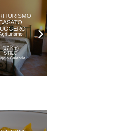
RITURISMO
PARCO DEI
CASATO
PRINCIPI
UGGERO
Hotel Ristorante &
Spa
Agriturismo
(23 Km)
(17 Km)
ROCCELLA IONICA
STILO
Reggio Calabria
ggio Calabria
AGRITURISMO