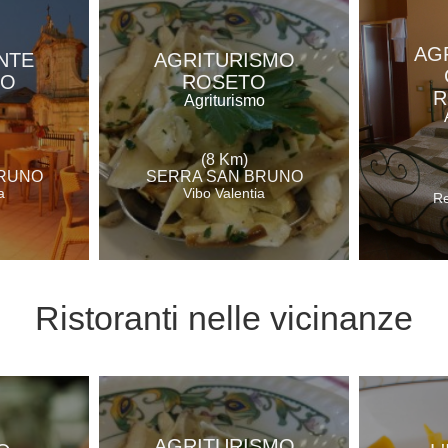
AG
NTE
AGRITURISMO
RO
ROSETO
R
Agriturismo
(8 Km)
BRUNO
SERRA SAN BRUNO
a
Vibo Valentia
Re
Ristoranti
nelle vicinanze
AGRITURISMO