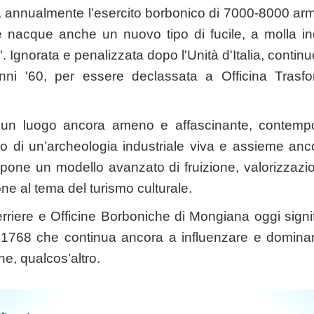
va annualmente l'esercito borbonico di 7000-8000 armi t
 nacque anche un nuovo tipo di fucile, a molla in
 Ignorata e penalizzata dopo l'Unità d'Italia, continuò 
nni '60, per essere declassata a Officina Trasfor
un luogo ancora ameno e affascinante, contem
o di un’archeologia industriale viva e assieme anc
one un modello avanzato di fruizione, valorizzazi
one al tema del turismo culturale.
erriere e Officine Borboniche di Mongiana oggi signif
l 1768 che continua ancora a influenzare e dominar
he, qualcos’altro.