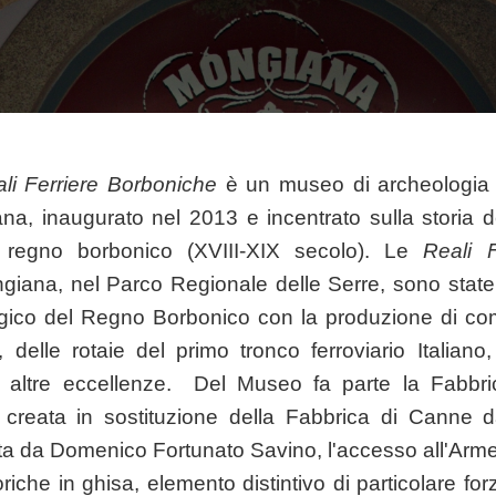
li Ferriere Borboniche
è un museo di archeologia in
a, inaugurato nel 2013 e incentrato sulla storia de
l regno borbonico (XVIII-XIX secolo). Le
Reali F
iana, nel Parco Regionale delle Serre, sono state 
rgico del Regno Borbonico con la produzione di com
i, delle rotaie del primo tronco ferroviario Italiano
 altre eccellenze. Del Museo fa parte la Fabbric
, creata in sostituzione della Fabbrica di Canne 
ta da Domenico Fortunato Savino, l'accesso all'Armer
iche in ghisa, elemento distintivo di particolare for