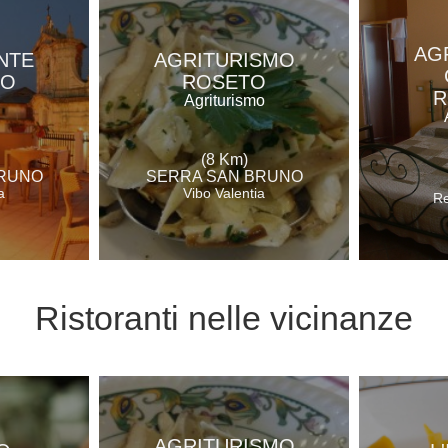
AG
NTE
AGRITURISMO
RO
ROSETO
R
Agriturismo
(8 Km)
BRUNO
SERRA SAN BRUNO
a
Vibo Valentia
Re
Ristoranti
nelle vicinanze
AGRITURISMO