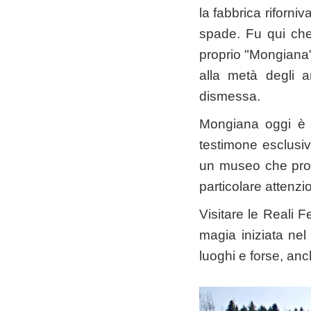
la fabbrica riforni
spade. Fu qui che
proprio "Mongiana".
alla metà degli a
dismessa.
Mongiana oggi è 
testimone esclusiv
un museo che prop
particolare attenzi
Visitare le Reali F
magia iniziata ne
luoghi e forse, anc