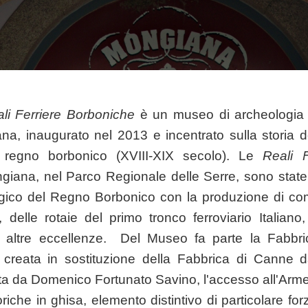
li Ferriere Borboniche
è un museo di archeologia in
a, inaugurato nel 2013 e incentrato sulla storia de
l regno borbonico (XVIII-XIX secolo). Le
Reali F
iana, nel Parco Regionale delle Serre, sono state 
rgico del Regno Borbonico con la produzione di com
i, delle rotaie del primo tronco ferroviario Italiano
 altre eccellenze. Del Museo fa parte la Fabbric
, creata in sostituzione della Fabbrica di Canne 
ta da Domenico Fortunato Savino, l'accesso all'Armer
iche in ghisa, elemento distintivo di particolare for