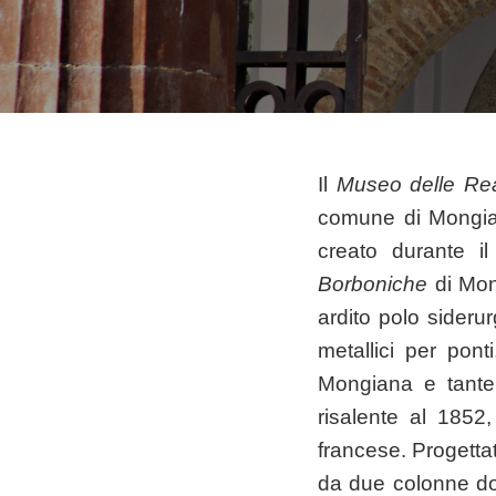
Il
Museo delle Rea
comune di Mongian
creato durante i
Borboniche
di Mong
ardito polo sideru
metallici per pont
Mongiana e tante
risalente al 1852
francese. Progetta
da due colonne dor