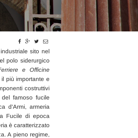
dustriale sito nel
l polo siderurgico
erriere e Officine
il più importante e
ponenti costruttivi
, del famoso fucile
a d'Armi, armeria
da Fucile di epoca
ia è caratterizzato
za. A pieno regime,