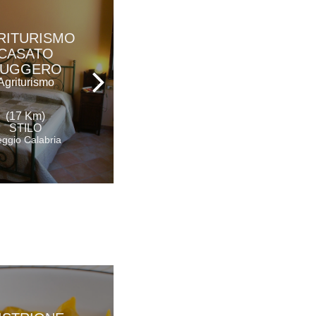
RITURISMO
PARCO DEI
CASATO
PRINCIPI
UGGERO
Hotel Ristorante &
Spa
Agriturismo
(23 Km)
(17 Km)
ROCCELLA IONICA
STILO
Reggio Calabria
ggio Calabria
AGRITURISMO