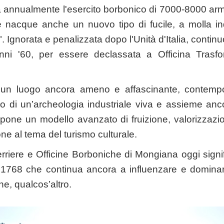
va annualmente l'esercito borbonico di 7000-8000 armi t
 nacque anche un nuovo tipo di fucile, a molla in
 Ignorata e penalizzata dopo l'Unità d'Italia, continuò 
nni '60, per essere declassata a Officina Trasfor
un luogo ancora ameno e affascinante, contem
o di un’archeologia industriale viva e assieme anc
one un modello avanzato di fruizione, valorizzazi
one al tema del turismo culturale.
erriere e Officine Borboniche di Mongiana oggi signif
l 1768 che continua ancora a influenzare e dominar
he, qualcos’altro.