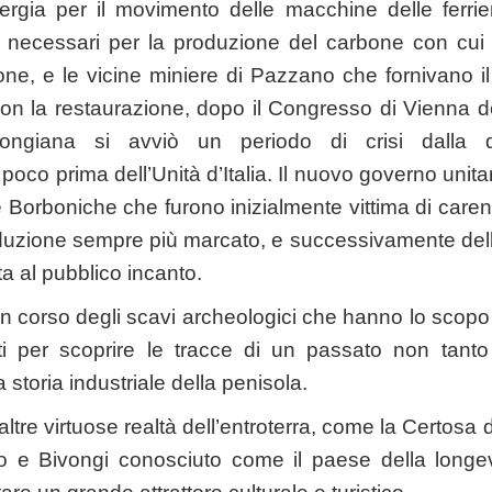
ergia per il movimento delle macchine delle ferriere
 necessari per la produzione del carbone con cui ve
sione, e le vicine miniere di Pazzano che fornivano i
 Con la restaurazione, dopo il Congresso di Vienna de
ongiana si avviò un periodo di crisi dalla q
o prima dell’Unità d’Italia. Il nuovo governo unitar
e Borboniche che furono inizialmente vittima di care
oduzione sempre più marcato, e successivamente della 
ta al pubblico incanto.
n corso degli scavi archeologici che hanno lo scopo d
ti per scoprire le tracce di un passato non tant
a storia industriale della penisola.
altre virtuose realtà dell’entroterra, come la Certosa
ilo e Bivongi conosciuto come il paese della longev