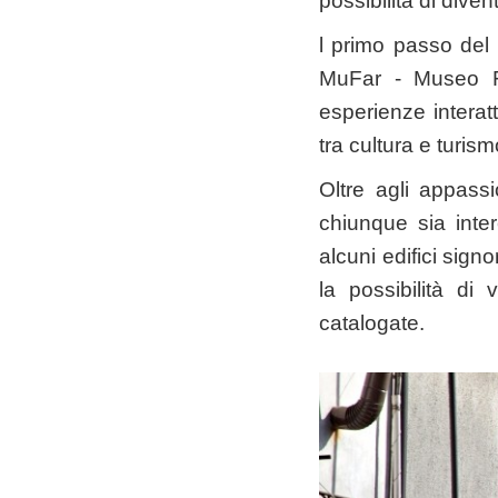
possibilità di diven
l primo passo del 
MuFar - Museo Fa
esperienze interatt
tra cultura e turism
Oltre agli appass
chiunque sia inter
alcuni edifici signo
la possibilità di
catalogate.