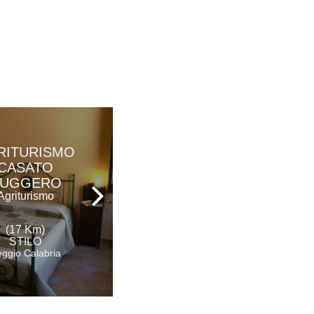
RITURISMO
PARCO DEI
CASATO
PRINCIPI
UGGERO
Hotel Ristorante &
Spa
Agriturismo
(23 Km)
(17 Km)
ROCCELLA IONICA
STILO
Reggio Calabria
ggio Calabria