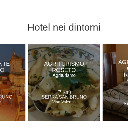
Hotel
nei dintorni
AG
NTE
AGRITURISMO
RO
ROSETO
R
Agriturismo
(7 Km)
BRUNO
SERRA SAN BRUNO
a
Vibo Valentia
Re