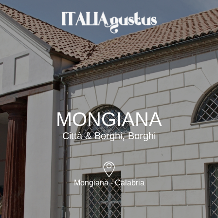
MONGIANA
Città & Borghi, Borghi
Mongiana - Calabria