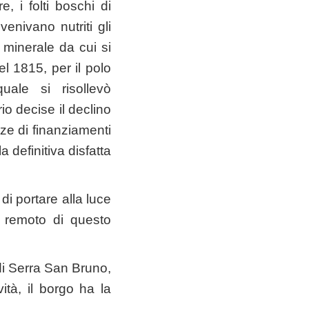
, i folti boschi di
nivano nutriti gli
l minerale da cui si
l 1815, per il polo
uale si risollevò
io decise il declino
nze di finanziamenti
definitiva disfatta
i portare alla luce
o remoto di questo
 di Serra San Bruno,
ità, il borgo ha la