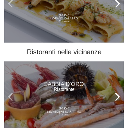
(28 Km)
MORANO CALABRO
Cosenza
Ristoranti
nelle vicinanze
SABBIA D'ORO
Ristorante
(30 Km)
BELVEDERE MARITTIMO
Cosenza