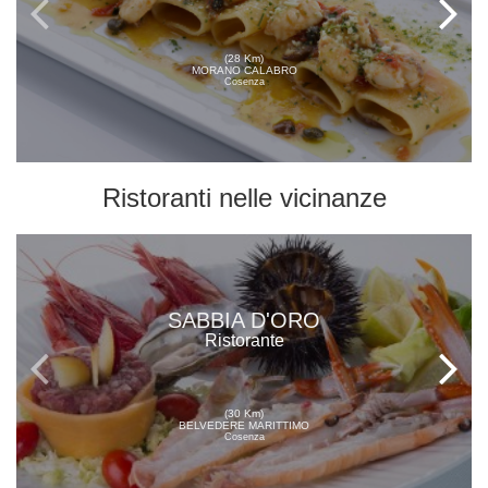
(28 Km)
MORANO CALABRO
Cosenza
Ristoranti
nelle vicinanze
SABBIA D'ORO
Ristorante
(30 Km)
BELVEDERE MARITTIMO
Cosenza