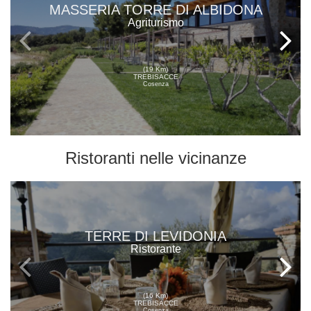
MASSERIA TORRE DI ALBIDONA
Agriturismo
(19 Km)
TREBISACCE
Cosenza
Ristoranti
nelle vicinanze
TERRE DI LEVIDONIA
Ristorante
(16 Km)
TREBISACCE
Cosenza