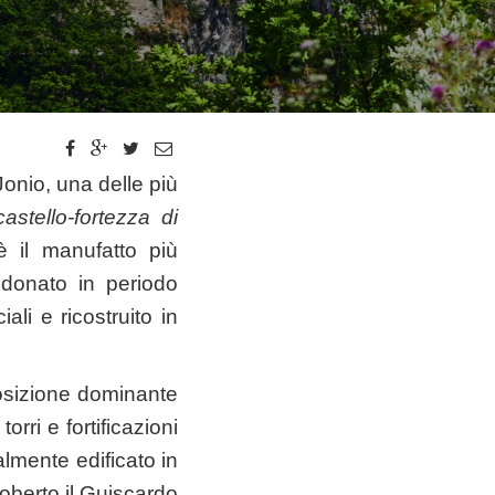
 Jonio, una delle più
castello-fortezza di
è il manufatto più
ndonato in periodo
li e ricostruito in
posizione dominante
orri e fortificazioni
ialmente edificato in
Roberto il Guiscardo