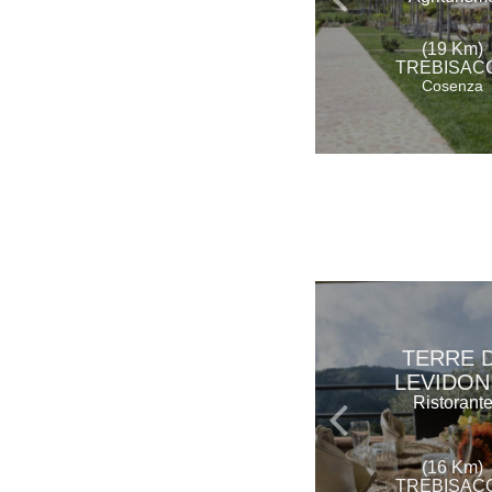
(19 Km)
TREBISAC
Cosenza
TERRE D
LEVIDON
Ristorant
(16 Km)
TREBISAC