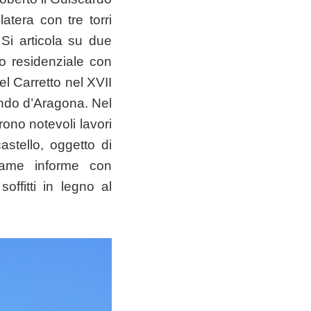
atera con tre torri
 Si articola su due
tro residenziale con
el Carretto nel XVII
ndo d’Aragona. Nel
ono notevoli lavori
astello, oggetto di
trame informe con
offitti in legno al