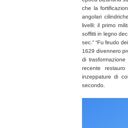
che la fortificazi
angolari cilindric
livelli: il primo m
soffitti in legno d
sec.” “Fu feudo d
1629 divennero pro
di trasformazione 
recente restauro
inzeppature di cot
secondo.