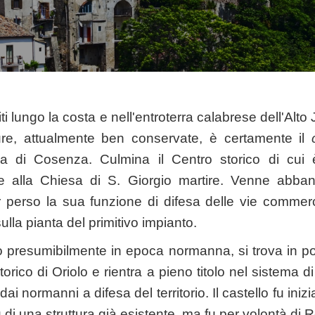
uiti lungo la costa e nell'entroterra calabrese dell'Alto
tture, attualmente ben conservate, è certamente il
cia di Cosenza. Culmina il Centro storico di cui 
e alla Chiesa di S. Giorgio martire. Venne abba
 perso la sua funzione di difesa delle vie commercia
ulla pianta del primitivo impianto.
uito presumibilmente in epoca normanna, si trova in 
torico di Oriolo e rientra a pieno titolo nel sistema di t
dai normanni a difesa del territorio. Il castello fu iniz
di una struttura già esistente, ma fu per volontà di 