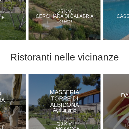
(25 Km)
CERCHIARA DI CALABRIA
CASS
CE
Cosenza
Ristoranti
nelle vicinanze
MASSERIA
I
DA
TORRE DI
IA
ALBIDONA
e
Agriturismo
(19 Km)
T
CE
TREBISACCE