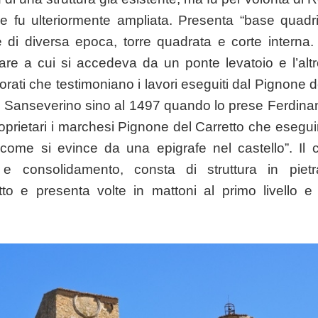
one fu ulteriormente ampliata. Presenta “base quadril
he di diversa epoca, torre quadrata e corte interna.
ilitare a cui si accedeva da un ponte levatoio e l’al
ecorati che testimoniano i lavori eseguiti dal Pignone d
ei Sanseverino sino al 1497 quando lo prese Ferdina
prietari i marchesi Pignone del Carretto che eseguir
come si evince da una epigrafe nel castello”. Il c
 e consolidamento, consta di struttura in pie
to e presenta volte in mattoni al primo livello e s