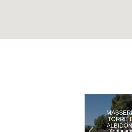
MASSER
TORRE D
ALBIDO
Agriturism