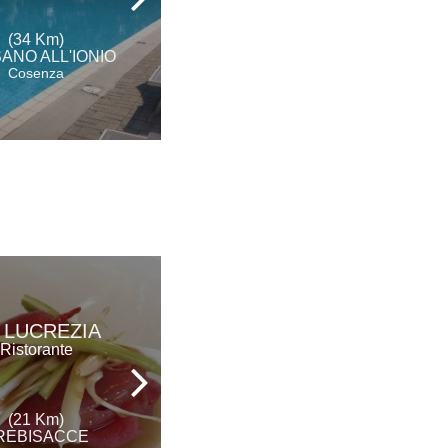
(34 Km)
(35 Km)
ANO ALL'IONIO
MORANO CALABRO
Cosenza
Cosenza
AGRITURISMO
 LUCREZIA
SAN FELE
Ristorante
Agriturismo
(21 Km)
(25 Km)
REBISACCE
CERCHIARA DI CALABRIA