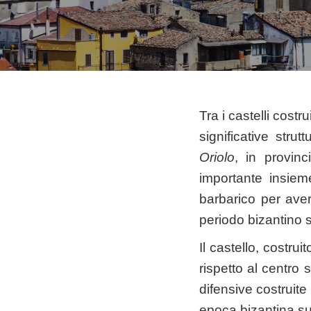
Tra i castelli costr
significative stru
Oriolo
, in provin
importante insiem
barbarico per aver
periodo bizantino s
Il castello, costr
rispetto al centro s
difensive costruite 
epoca bizantina su 