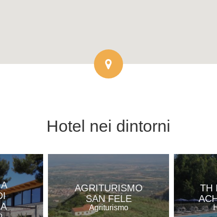
Hotel
nei dintorni
IA
AGRITURISMO
TH 
I
SAN FELE
ACH
NA
Agriturismo
H
o