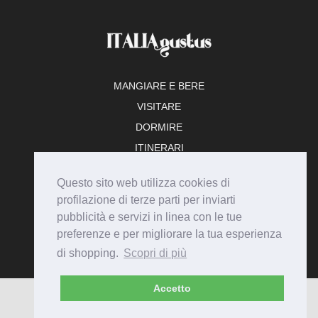
MANGIARE E BERE
VISITARE
DORMIRE
ITINERARI
TEMPO LIBERO
Questo sito web utilizza cookies di
ADERISCI
profilazione di terze parti per inviarti
pubblicità e servizi in linea con le tue
preferenze e per migliorare la tua esperienza
di shopping.
Scopri di più
Accetto
© Italiagustus 2026 - Tutti i diritti riservati.
Privacy
Cookie