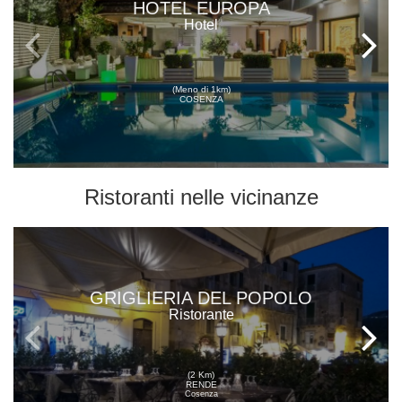
HOTEL EUROPA
Hotel
(Meno di 1km)
COSENZA
Ristoranti
nelle vicinanze
GRIGLIERIA DEL POPOLO
Ristorante
(2 Km)
RENDE
Cosenza