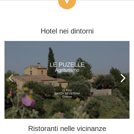
Hotel
nei dintorni
LE PUZELLE
Agriturismo
(1 Km)
SANTA SEVERINA
Crotone
Ristoranti
nelle vicinanze