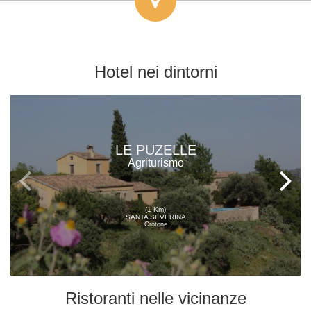
Hotel
nei dintorni
LE PUZELLE
Agriturismo
(1 Km)
SANTA SEVERINA
Crotone
Ristoranti
nelle vicinanze