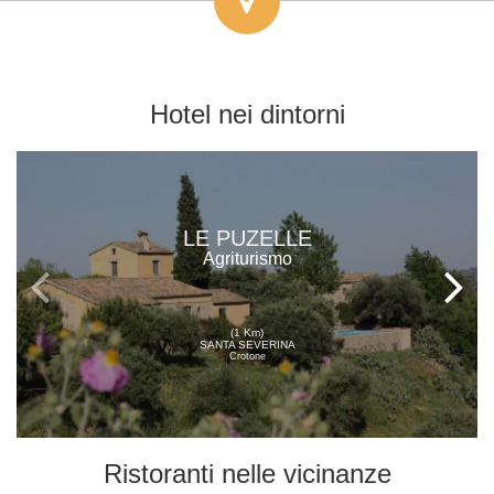
Hotel
nei dintorni
LE PUZELLE
Agriturismo
(1 Km)
SANTA SEVERINA
Crotone
Ristoranti
nelle vicinanze