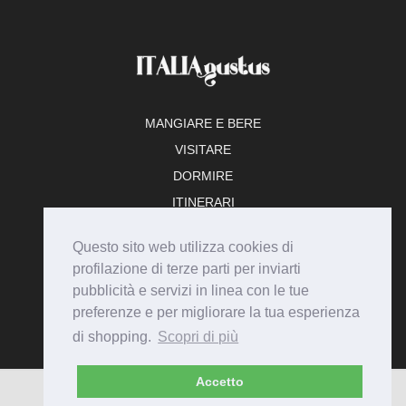
MANGIARE E BERE
VISITARE
DORMIRE
ITINERARI
TEMPO LIBERO
Questo sito web utilizza cookies di
ADERISCI
profilazione di terze parti per inviarti
pubblicità e servizi in linea con le tue
preferenze e per migliorare la tua esperienza
di shopping.
Scopri di più
Accetto
© Italiagustus 2026 - Tutti i diritti riservati.