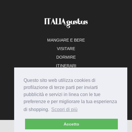
MANGIARE E BERE
VISITARE
DORMIRE
ITINERARI
TEMPO LIBERO
Questo sito web utilizza cookies di
ADERISCI
profilazione di terze parti per inviarti
pubblicità e servizi in linea con le tue
preferenze e per migliorare la tua esperienza
di shopping.
Scopri di più
Accetto
© Italiagustus 2026 - Tutti i diritti riservati.