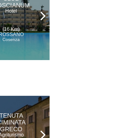
OSCIANUM
SAN FELE
Hotel
Agriturismo
(16 Km)
(16 Km)
ROSSANO
CERCHIARA DI CALABRIA
Cosenza
Cosenza
TENUTA
LE MACINE
CIMINATA
Ristorante
GRECO
Agriturismo