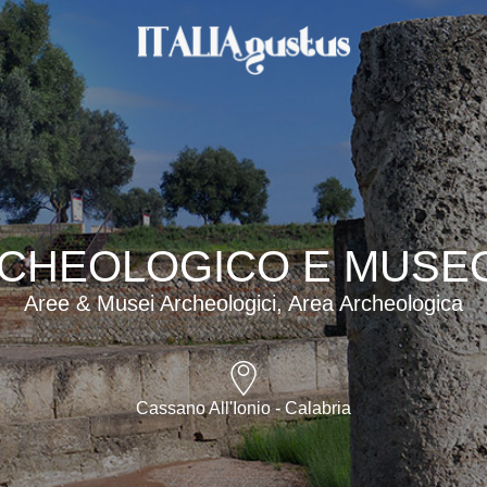
CHEOLOGICO E MUSEO 
Aree & Musei Archeologici, Area Archeologica
Cassano All'Ionio - Calabria