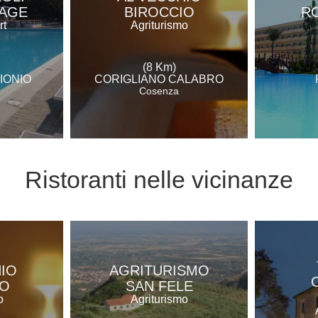
LAGE
BIROCCIO
R
rt
Agriturismo
(8 Km)
IONIO
CORIGLIANO CALABRO
Cosenza
Ristoranti
nelle vicinanze
IO
AGRITURISMO
IO
SAN FELE
o
Agriturismo