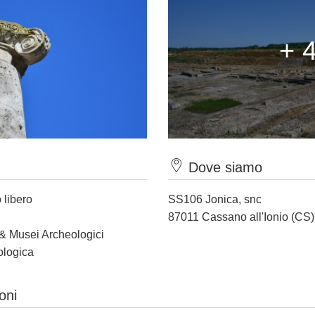
+ 
Dove siamo
 libero
SS106 Jonica, snc
87011 Cassano all'Ionio (CS)
 & Musei Archeologici
ologica
oni