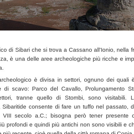
co di Sibari che si trova a Cassano all'Ionio, nella fr
za, è una delle aree archeologiche più ricche e impo
a.
rcheologico è divisa in settori, ognuno dei quali è 
e di scavo: Parco del Cavallo, Prolungamento St
ettori, tranne quello di Stombi, sono visitabili. 
 Sibaritide consente di fare un tuffo nel passato, d
l VIII secolo a.C.; bisogna però tener presente
i più profondi e quindi più antichi non sono visibili e 
 più recente, cioè quella della città romana di Copia.