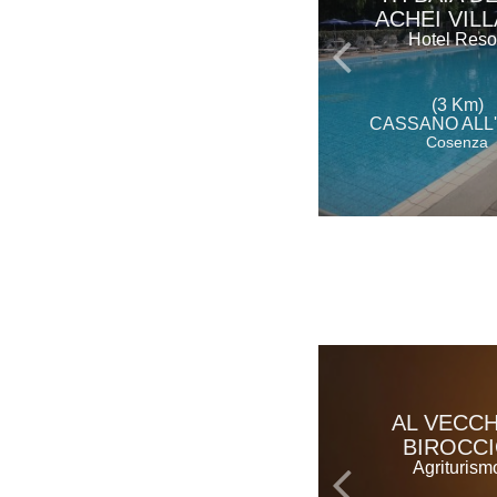
ACHEI VIL
Hotel Reso
(3 Km)
CASSANO ALL'
Cosenza
AL VECCH
BIROCC
Agriturism