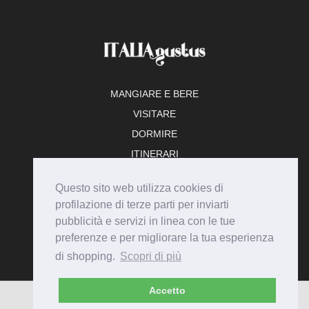
MANGIARE E BERE
VISITARE
DORMIRE
ITINERARI
TEMPO LIBERO
Questo sito web utilizza cookies di
ADERISCI
profilazione di terze parti per inviarti
pubblicità e servizi in linea con le tue
preferenze e per migliorare la tua esperienza
di shopping.
Scopri di più
Accetto
© Italiagustus 2026 - Tutti i diritti riservati.