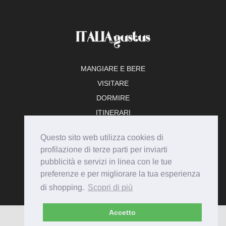
MANGIARE E BERE
VISITARE
DORMIRE
ITINERARI
TEMPO LIBERO
Questo sito web utilizza cookies di
ADERISCI
profilazione di terze parti per inviarti
pubblicità e servizi in linea con le tue
preferenze e per migliorare la tua esperienza
di shopping.
Scopri di più
Accetto
© Italiagustus 2026 - Tutti i diritti riservati.