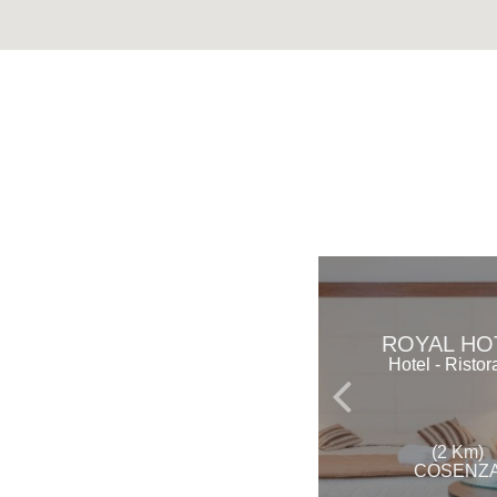
ROYAL HO
Hotel - Ristor
(2 Km)
COSENZ