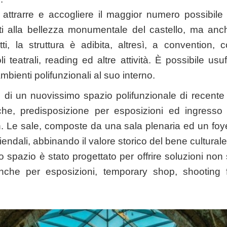
ttrarre e accogliere il maggior numero possibile di
sati alla bellezza monumentale del castello, ma anche
fatti, la struttura è adibita, altresì, a convention, 
li teatrali, reading ed altre attività. È possibile usuf
ambienti polifunzionali al suo interno.
e di un nuovissimo spazio polifunzionale di recente 
iche, predisposizione per esposizioni ed ingresso
 Le sale, composte da una sala plenaria ed un foyer
iendali, abbinando il valore storico del bene culturale
spazio è stato progettato per offrire soluzioni non
he per esposizioni, temporary shop, shooting fot