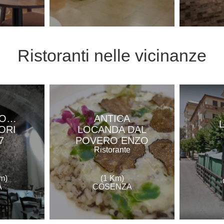
Ristoranti
nelle vicinanze
NO…
ANTICA
ORI
LOCANDA DAL
7
POVERO ENZO
e
Ristorante
m)
(1 Km)
A
COSENZA