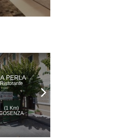
AL GIRONE DEI
LA PERLA
GOLOSI
Ristorante
Ristorante
(1 Km)
(2 Km)
COSENZA
COSENZA