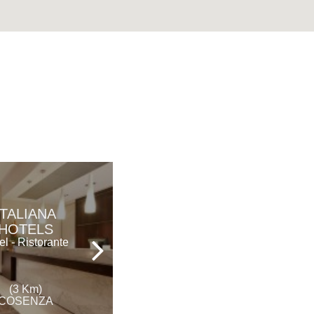
ITALIANA
HOTEL
HOTELS
EUROPA
el - Ristorante
Hotel
(3 Km)
(5 Km)
COSENZA
COSENZA