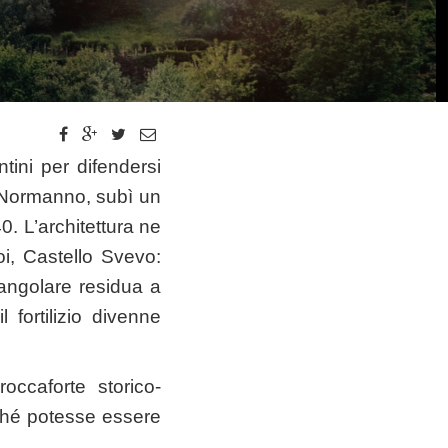
tini per difendersi
l Normanno, subì un
0. L’architettura ne
i, Castello Svevo:
e angolare residua a
l fortilizio divenne
ccaforte storico-
inché potesse essere