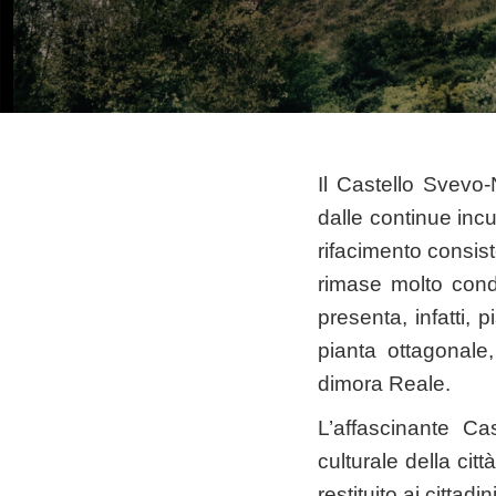
Il Castello Svevo-
dalle continue inc
rifacimento consist
rimase molto cond
presenta, infatti, 
pianta ottagonale, 
dimora Reale.
L’affascinante C
culturale della cit
restituito ai cittadini