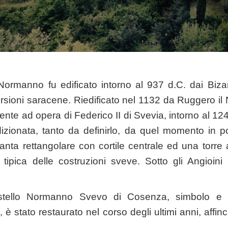
Normanno fu edificato intorno al 937 d.C. dai Bizan
ursioni saracene. Riedificato nel 1132 da Ruggero i
ente ad opera di Federico II di Svevia, intorno al 124
izionata, tanto da definirlo, da quel momento in po
pianta rettangolare con cortile centrale ed una torr
tipica delle costruzioni sveve. Sotto gli Angioini i
astello Normanno Svevo di Cosenza, simbolo e ro
tà, è stato restaurato nel corso degli ultimi anni, aff
.