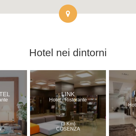
Hotel
nei dintorni
TEL
LINK
ante
Hotel - Ristorante
Hot
(3 Km)
A
COSENZA