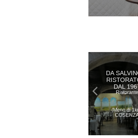
DA SALVI
RISTORAT
DAL 196
Ristorant
(Meno di 1k
COSENZ