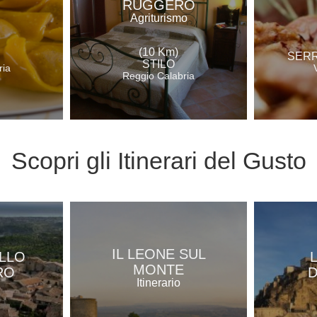
RUGGERO
Agriturismo
(10 Km)
SERR
STILO
ria
Reggio Calabria
Scopri gli
Itinerari del Gusto
IL LEONE SUL
ELLO
MONTE
RO
D
Itinerario