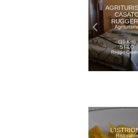
AGRITURI
CASAT
RUGGE
Agriturism
(10 Km)
STILO
Reggio Calab
L'ISTRIO
Ristorant