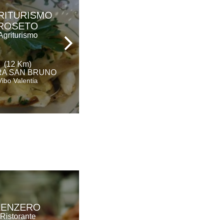
PARCO DEI
RITURISMO
PRINCIPI
ROSETO
Hotel Ristorante &
Agriturismo
Spa
(12 Km)
(22 Km)
A SAN BRUNO
ROCCELLA IONICA
Vibo Valentia
Reggio Calabria
AGRITURISMO
ZENZERO
ROSETO
Ristorante