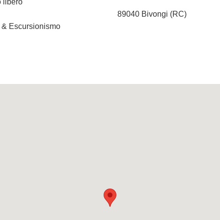
 libero
89040 Bivongi (RC)
t & Escursionismo