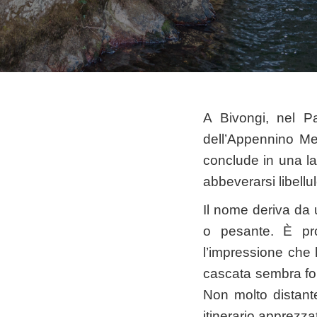
A Bivongi, nel P
dell’Appennino Mer
conclude in una la
abbeverarsi libellul
Il nome deriva da u
o pesante. È pro
l’impressione che l
cascata sembra for
Non molto distante
itinerario apprezza