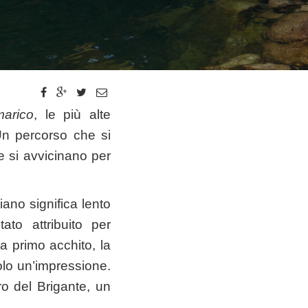
arico
, le più alte
 Un percorso che si
e si avvicinano per
iano significa lento
to attribuito per
 a primo acchito, la
olo un’impressione.
ro del Brigante, un