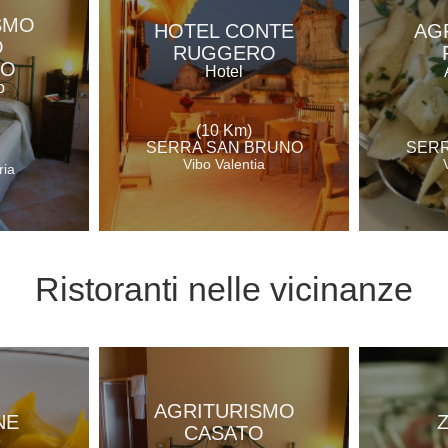
SMO
HOTEL CONTE
AG
O
RUGGERO
RO
Hotel
o
(10 Km)
SERRA SAN BRUNO
SERR
Vibo Valentia
ria
Ristoranti
nelle vicinanze
AGRITURISMO
NE
CASATO
e