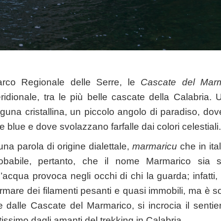
arco Regionale delle Serre, le
Cascate del Marm
idionale, tra le più belle cascate della Calabria.
guna cristallina, un piccolo angolo di paradiso, dov
e blue e dove svolazzano farfalle dai colori celestiali.
na parola di origine dialettale,
marmaricu
che in ital
babile, pertanto, che il nome Marmarico sia sta
’acqua provoca negli occhi di chi la guarda; infatti,
mare dei filamenti pesanti e quasi immobili, ma è s
 dalle Cascate del Marmarico, si incrocia il sentie
tissimo dagli amanti del trekking in Calabria.