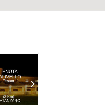
BEST
TENUTA
WESTERN
ALIVELLO
PLUS HOTEL
Tenuta
PERLA DEL
PORTO
Hotel Ristorante &
Spa
(3 Km)
ATANZARO
(10 Km)