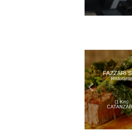
FAZZARI'S
Ristorant
(1 Km)
CATANZA