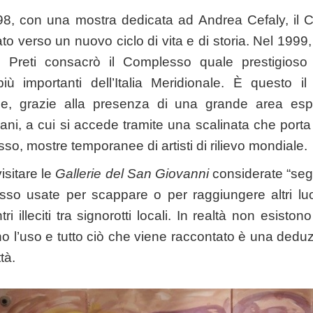
98, con una mostra dedicata ad Andrea Cefaly, il
ato verso un nuovo ciclo di vita e di storia. Nel 199
a Preti consacrò il Complesso quale prestigioso 
più importanti dell’Italia Meridionale. È questo i
e, grazie alla presenza di una grande area espo
ni, a cui si accede tramite una scalinata che porta al
o, mostre temporanee di artisti di rilievo mondiale.
visitare le
Gallerie del San Giovanni
considerate “seg
so usate per scappare o per raggiungere altri lu
tri illeciti tra signorotti locali. In realtà non esiston
o l’uso e tutto ciò che viene raccontato è una deduz
ttà.