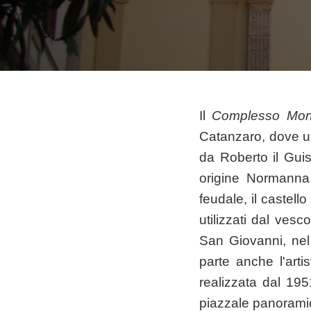
Il
Complesso Mon
Catanzaro, dove un
da Roberto il Guis
origine Normanna
feudale, il castell
utilizzati dal vesc
San Giovanni, nel
parte anche l'arti
realizzata dal 19
piazzale panoramico