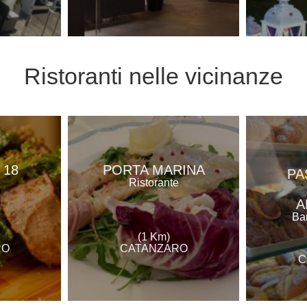
Ristoranti
nelle vicinanze
 18
PORTA MARINA
PA
e
Ristorante
A
Bar
(1 Km)
RO
CATANZARO
C