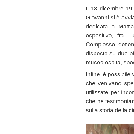
Il 18 dicembre 19
Giovanni si è avvi
dedicata a Matti
espositivo, fra i 
Complesso detien
disposte su due pia
museo ospita, spess
Infine, è possibile 
che venivano spes
utilizzate per incon
che ne testimonian
sulla storia della ci