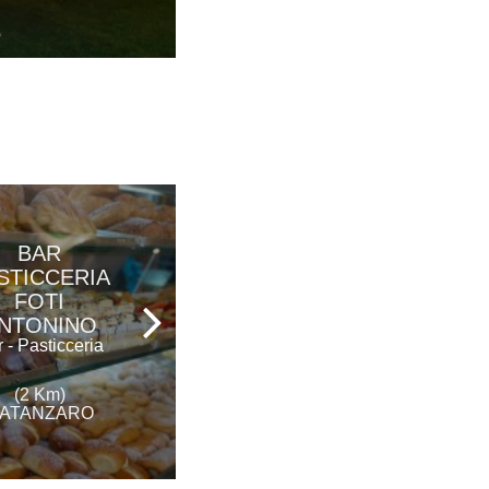
CATANZARO
BAR
ABBRUZZINO
STICCERIA
Ristorante Stellato
FOTI
NTONINO
 - Pasticceria
(4 Km)
(2 Km)
CATANZARO
ATANZARO