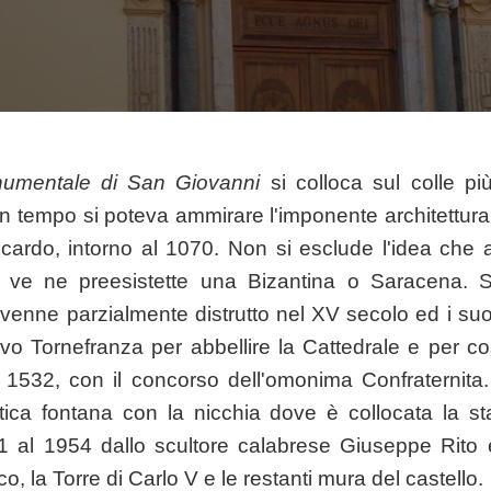
umentale di San Giovanni
si colloca sul colle più
 tempo si poteva ammirare l'imponente architettura 
cardo, intorno al 1070. Non si esclude l'idea che all
 ve ne preesistette una Bizantina o Saracena. S
o venne parzialmente distrutto nel XV secolo ed i su
ovo Tornefranza per abbellire la Cattedrale e per co
 1532, con il concorso dell'omonima Confraternita
stica fontana con la nicchia dove è collocata la s
51 al 1954 dallo scultore calabrese Giuseppe Rito 
, la Torre di Carlo V e le restanti mura del castello.