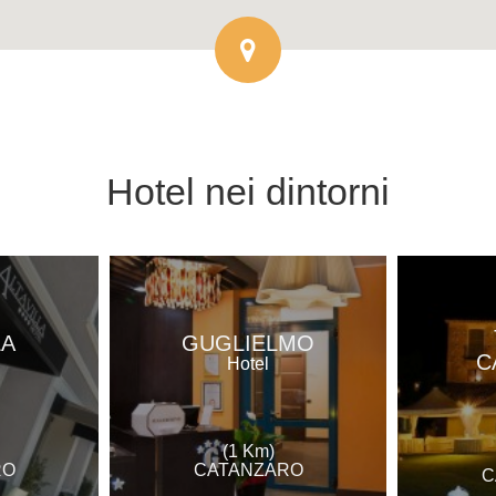
Hotel
nei dintorni
LA
GUGLIELMO
C
Hotel
(1 Km)
RO
CATANZARO
C