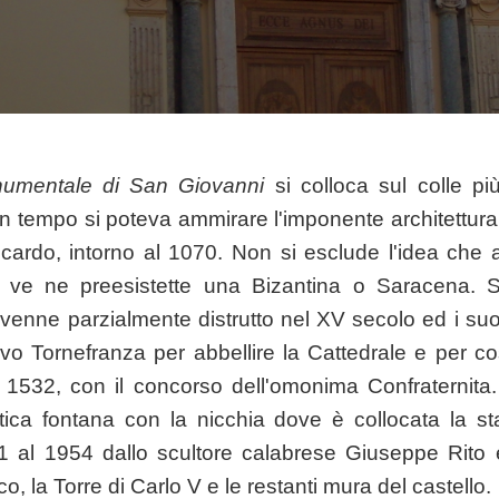
umentale di San Giovanni
si colloca sul colle più
 tempo si poteva ammirare l'imponente architettura 
cardo, intorno al 1070. Non si esclude l'idea che all
 ve ne preesistette una Bizantina o Saracena. S
o venne parzialmente distrutto nel XV secolo ed i su
ovo Tornefranza per abbellire la Cattedrale e per co
 1532, con il concorso dell'omonima Confraternita
stica fontana con la nicchia dove è collocata la s
51 al 1954 dallo scultore calabrese Giuseppe Rito 
, la Torre di Carlo V e le restanti mura del castello.