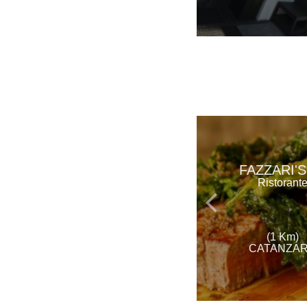
FAZZARI'S
Ristorant
(1 Km)
CATANZA