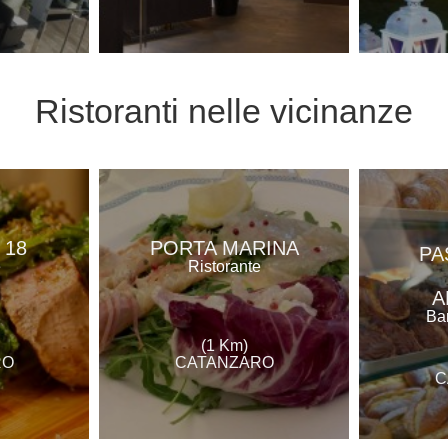
Ristoranti
nelle vicinanze
 18
PORTA MARINA
PA
e
Ristorante
A
Bar
(1 Km)
RO
CATANZARO
C