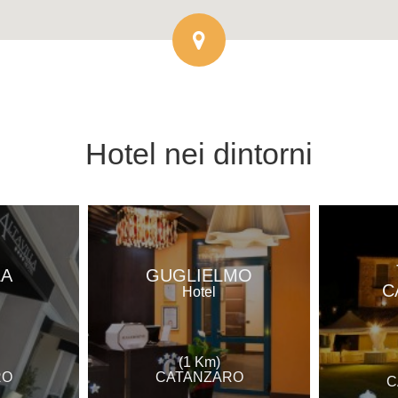
Hotel
nei dintorni
LA
GUGLIELMO
C
Hotel
(1 Km)
RO
CATANZARO
C