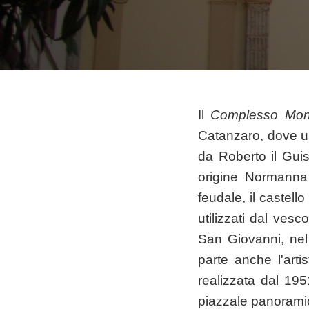
Il
Complesso Mon
Catanzaro, dove un
da Roberto il Guis
origine Normanna
feudale, il castell
utilizzati dal vesc
San Giovanni, nel
parte anche l'arti
realizzata dal 19
piazzale panoramico