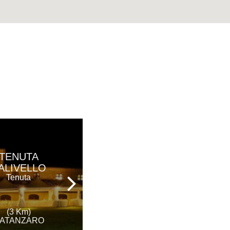
BEST
TENUTA
WESTERN
ALIVELLO
PLUS HOTEL
Tenuta
PERLA DEL
PORTO
Hotel Ristorante &
Spa
(3 Km)
ATANZARO
(10 Km)