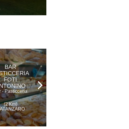
CATANZARO
BAR
ABBRUZZINO
STICCERIA
Ristorante Stellato
FOTI
NTONINO
 - Pasticceria
(4 Km)
(2 Km)
CATANZARO
ATANZARO