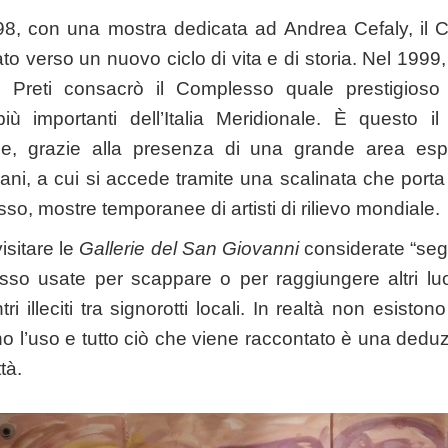
98, con una mostra dedicata ad Andrea Cefaly, il
ato verso un nuovo ciclo di vita e di storia. Nel 199
a Preti consacrò il Complesso quale prestigioso 
più importanti dell’Italia Meridionale. È questo i
e, grazie alla presenza di una grande area espo
ni, a cui si accede tramite una scalinata che porta al
o, mostre temporanee di artisti di rilievo mondiale.
visitare le
Gallerie del San Giovanni
considerate “seg
so usate per scappare o per raggiungere altri lu
tri illeciti tra signorotti locali. In realtà non esiston
o l’uso e tutto ciò che viene raccontato è una deduz
ttà.