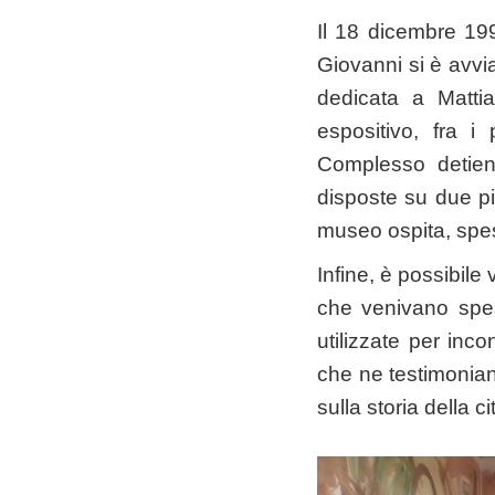
Il 18 dicembre 19
Giovanni si è avvi
dedicata a Matti
espositivo, fra i 
Complesso detien
disposte su due pia
museo ospita, spess
Infine, è possibile 
che venivano spes
utilizzate per incon
che ne testimonian
sulla storia della ci