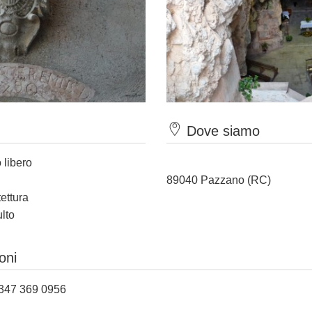
Dove siamo
 libero
89040 Pazzano (RC)
tettura
ulto
oni
39 347 369 0956