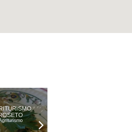
PARCO DEI
RITURISMO
PRINCIPI
ROSETO
Hotel Ristorante &
Agriturismo
Spa