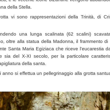
na della Stella.
grotta vi sono rappresentazioni della Trinità, di Cri
ndendo una lunga scalinata (62 scalini) scavata 
no, oltre alla statua della Madonna, il frammento di 
rante Santa Maria Egiziaca che riceve l’eucarestia
ene sia del X-XI secolo, per la particolare caratteri
apigliatura della santa.
i anno si effettua un pellegrinaggio alla grotta san