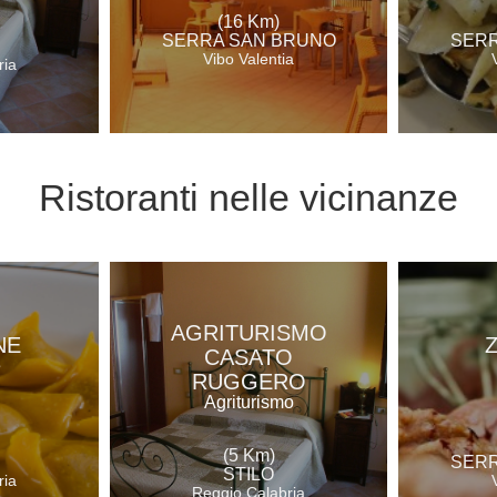
(16 Km)
SERRA SAN BRUNO
SERR
Vibo Valentia
ria
Ristoranti
nelle vicinanze
AGRITURISMO
NE
CASATO
e
RUGGERO
Agriturismo
(5 Km)
SERR
STILO
ria
Reggio Calabria