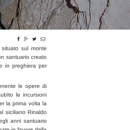
 situato sul monte
un santuario creato
 e in preghiera per
enente le opere di
ìto le incursioni
r la prima volta la
l siciliano Rinaldo
gli anni santuario
ate in favore della