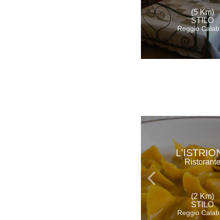
(5 Km)
STILO
Reggio Calab
L'ISTRIO
Ristorant
(2 Km)
STILO
Reggio Calab