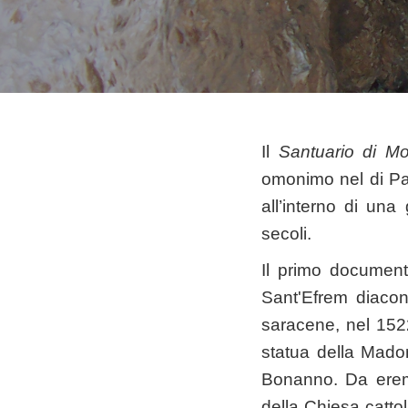
Il
Santuario di Mo
omonimo nel di Paz
all’interno di una
secoli.
Il primo document
Sant'Efrem diaco
saracene, nel 1522
statua della Madon
Bonanno. Da eremo
della Chiesa catto