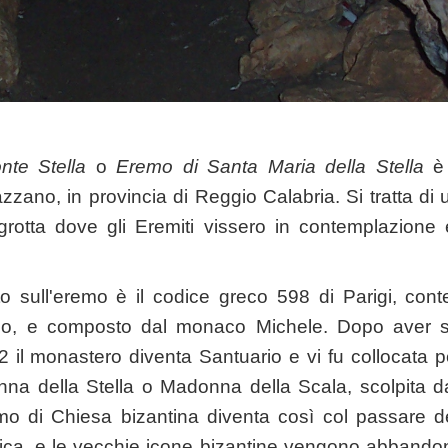
nte Stella
o
Eremo di Santa Maria della Stella
è
zano, in provincia di Reggio Calabria. Si tratta di 
 grotta dove gli Eremiti vissero in contemplazione
o sull'eremo è il codice greco 598 di Parigi, cont
no, e composto dal monaco Michele. Dopo aver sub
 il monastero diventa Santuario e vi fu collocata pe
na della Stella o Madonna della Scala, scolpita da
 di Chiesa bizantina diventa così col passare de
lica, e le vecchie icone bizantine vengono abbandon