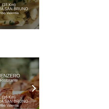
(18 Km)
(19 Km)
A SAN BRUNO
ROCCELLA IONICA
Vibo Valentia
Reggio Calabria
AGRITURISMO
ZENZERO
ROSETO
Ristorante
Agriturismo
(16 Km)
(18 Km)
A SAN BRUNO
SERRA SAN BRUNO
Vibo Valentia
Vibo Valentia