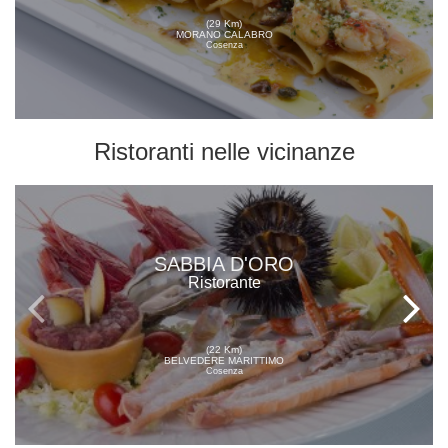
(29 Km)
MORANO CALABRO
Cosenza
Ristoranti
nelle vicinanze
SABBIA D'ORO
Ristorante
(22 Km)
BELVEDERE MARITTIMO
Cosenza