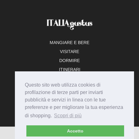
MANGIARE E BERE
VISITARE
DORMIRE
ITINERARI
TEMPO LIBERO
Questo sito web utilizza cookies di
ADERISCI
profilazione di terze parti per inviarti
pubblicità e servizi in linea con le tue
preferenze e per migliorare la tua esperienza
di shopping.
Scopri di più
Accetto
© Italiagustus 2026 - Tutti i diritti riservati.