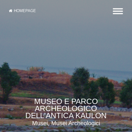
HOMEPAGE
MUSEO E PARCO
ARCHEOLOGICO
DELL'ANTICA KAULON
Musei, Musei Archeologici