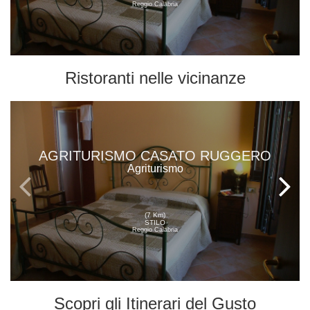
Reggio Calabria
Ristoranti
nelle vicinanze
AGRITURISMO CASATO RUGGERO
Agriturismo
(7 Km)
STILO
Reggio Calabria
Scopri gli
Itinerari del Gusto