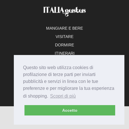
MANGIARE E BERE
VISITARE
DORMIRE
ITINERARI
TEMPO LIBERO
Questo sito web utilizza cookies di
ADERISCI
profilazione di terze parti per inviarti
pubblicità e servizi in linea con le tue
preferenze e per migliorare la tua esperienza
di shopping.
Scopri di più
Accetto
© Italiagustus 2026 - Tutti i diritti riservati.
Privacy
Cookie