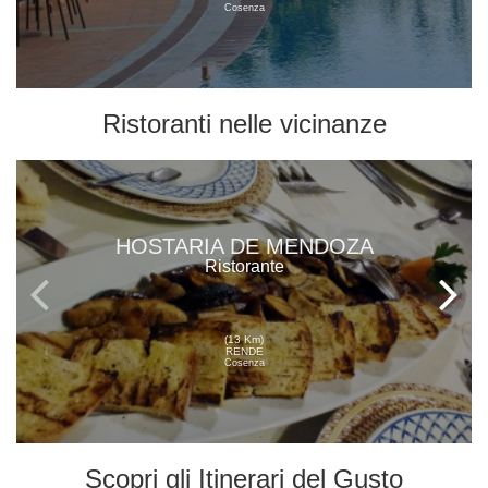
Cosenza
Ristoranti
nelle vicinanze
HOSTARIA DE MENDOZA
Ristorante
(13 Km)
RENDE
Cosenza
Scopri gli
Itinerari del Gusto