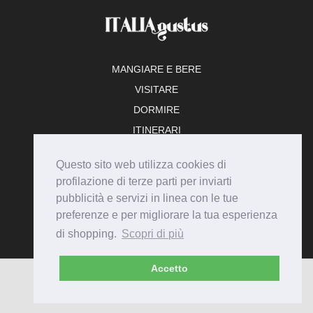
MANGIARE E BERE
VISITARE
DORMIRE
ITINERARI
TEMPO LIBERO
Questo sito web utilizza cookies di
ADERISCI
profilazione di terze parti per inviarti
pubblicità e servizi in linea con le tue
preferenze e per migliorare la tua esperienza
di shopping.
Scopri di più
Accetto
© Italiagustus 2026 - Tutti i diritti riservati.
Privacy
Cookie