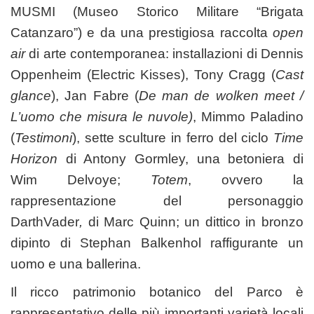
MUSMI
(Museo Storico Militare “Brigata
Catanzaro”) e da una prestigiosa raccolta
open
air
di arte contemporanea: installazioni di Dennis
Oppenheim (Electric Kisses), Tony Cragg (
Cast
glance
), Jan Fabre (
De man de wolken meet /
L’uomo che misura le nuvole)
, Mimmo Paladino
(
Testimoni
), sette sculture in ferro del ciclo
Time
Horizon
di Antony Gormley, una betoniera di
Wim Delvoye;
Totem
, ovvero la
rappresentazione del personaggio
DarthVader
,
di Marc Quinn; un dittico in bronzo
dipinto di Stephan Balkenhol raffigurante un
uomo e una ballerina.
Il ricco patrimonio botanico del Parco è
rappresentativo delle più importanti varietà locali