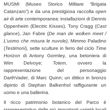
MUSMI
(Museo Storico Militare “Brigata
Catanzaro”) e da una prestigiosa raccolta
open
air
di arte contemporanea: installazioni di Dennis
Oppenheim (Electric Kisses), Tony Cragg (
Cast
glance
), Jan Fabre (
De man de wolken meet /
L’uomo che misura le nuvole)
, Mimmo Paladino
(
Testimoni
), sette sculture in ferro del ciclo
Time
Horizon
di Antony Gormley, una betoniera di
Wim Delvoye;
Totem
, ovvero la
rappresentazione del personaggio
DarthVader
,
di Marc Quinn; un dittico in bronzo
dipinto di Stephan Balkenhol raffigurante un
uomo e una ballerina.
Il ricco patrimonio botanico del Parco è
rappresentativo delle più importanti varietà locali