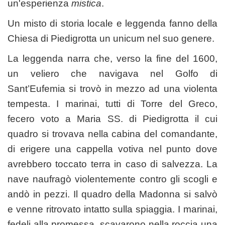
un'esperienza
mistica
.
Un misto di storia locale e leggenda fanno della
Chiesa di Piedigrotta un unicum nel suo genere.
La leggenda narra che, verso la fine del 1600,
un
veliero
che navigava nel
Golfo di
Sant’Eufemia
si trovò in mezzo ad una violenta
tempesta
. I marinai, tutti di Torre del Greco,
fecero voto a Maria SS. di Piedigrotta il cui
quadro si trovava nella cabina del comandante,
di erigere una
cappella votiva
nel punto dove
avrebbero toccato terra in caso di salvezza. La
nave naufragò violentemente contro gli
scogli
e
andò in pezzi. Il quadro della Madonna si salvò
e venne ritrovato intatto sulla
spiaggia
. I marinai,
fedeli alla promessa, scavarono nella roccia una