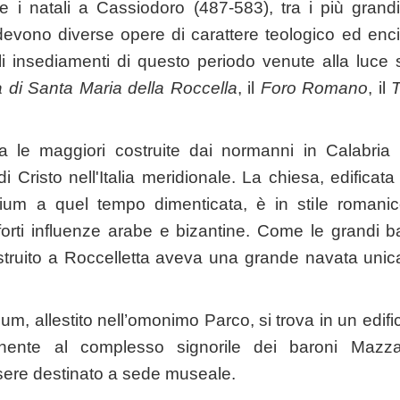
e i natali a Cassiodoro (487-583), tra i più grandi
devono diverse opere di carattere teologico ed enci
li insediamenti di questo periodo venute alla luce s
 di Santa Maria della Roccella
, il
Foro Romano
, il
T
ra le maggiori costruite dai normanni in Calabria n
 di Cristo nell'Italia meridionale. La chiesa, edificata 
ium a quel tempo dimenticata, è in stile romanic
forti influenze arabe e bizantine. Come le grandi 
ostruito a Roccelletta aveva una grande navata unic
um, allestito nell’omonimo Parco, si trova in un edific
enente al complesso signorile dei baroni Mazz
essere destinato a sede museale.