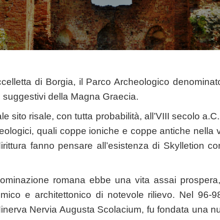
occelletta di Borgia, il Parco Archeologico denomina
i e suggestivi della Magna Graecia.
e sito risale, con tutta probabilità, all’VIII secolo a.C.
heologici, quali coppe ioniche e coppe antiche nella 
rittura fanno pensare all’esistenza di Skylletion c
dominazione romana ebbe una vita assai prospera,
mico e architettonico di notevole rilievo. Nel 96-9
inerva Nervia Augusta Scolacium, fu fondata una nu