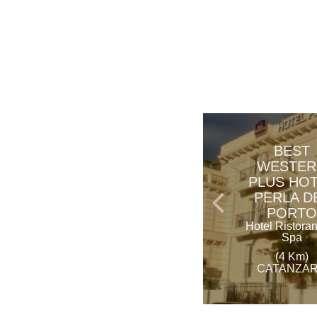
BEST
WESTER
PLUS HO
PERLA D
PORTO
Hotel Ristora
Spa
(4 Km)
CATANZA