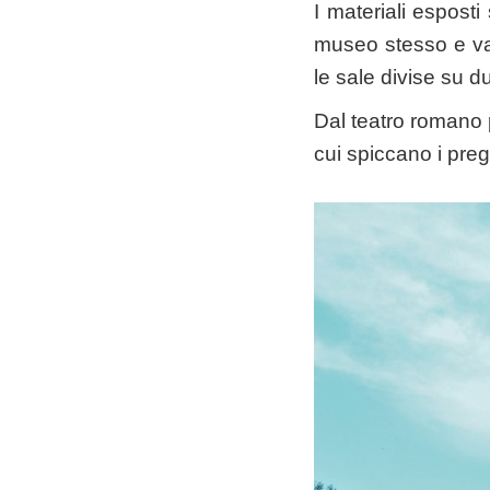
I materiali esposti
museo stesso e van
le sale divise su d
Dal teatro romano p
cui spiccano i preg