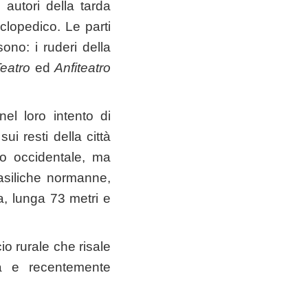
 autori della tarda
clopedico. Le parti
ono: i ruderi della
eatro
ed
Anfiteatro
el loro intento di
sui resti della città
o occidentale, ma
basiliche normanne,
a, lunga 73 metri e
io rurale che risale
a e recentemente