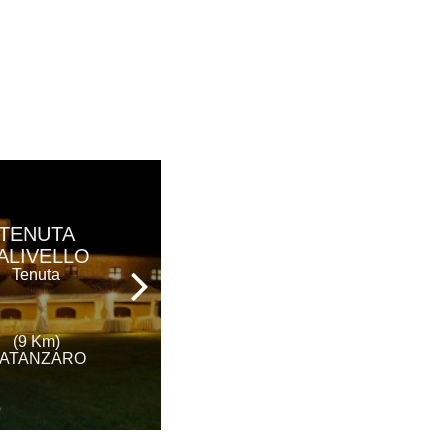
RADA SIRI
TENUTA
HOTEL
ALIVELLO
Hotel - Ristorante
Tenuta
(10 Km)
(9 Km)
MONTEPAONE
ATANZARO
Catanzaro