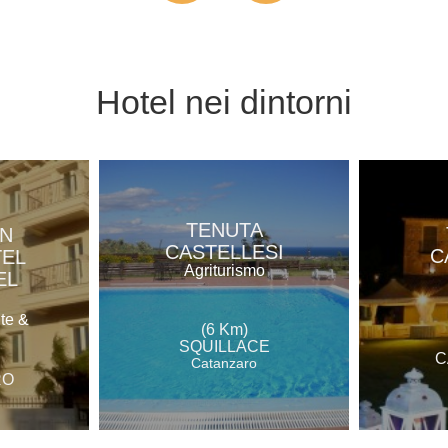
Hotel
nei dintorni
TENUTA
N
CASTELLESI
C
TEL
Agriturismo
EL
nte &
(6 Km)
SQUILLACE
C
Catanzaro
RO