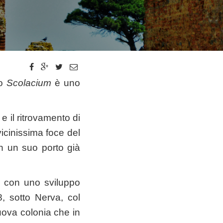
to
Scolacium
è uno
 e il ritrovamento di
vicinissima foce del
on un suo porto già
 con uno sviluppo
8, sotto Nerva, col
ova colonia che in