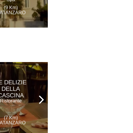
(14 Km)
CATANZARO
(9 Km)
ATANZARO
E DELIZIE
L'OLIMPO
DELLA
Ristorante
CASCINA
Ristorante
(9 Km)
(7 Km)
CATANZARO
ATANZARO