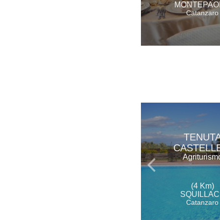
MONTEPAO
Catanzaro
TENUT
CASTELLE
Agriturism
(4 Km)
SQUILLAC
Catanzaro