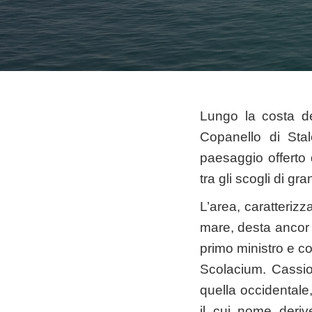
Lungo la costa de
Copanello di Stale
paesaggio offerto
tra gli scogli di gr
L’area, caratteriz
mare, desta ancor 
primo ministro e co
Scolacium. Cassio
quella occidentale, 
il cui nome deriv