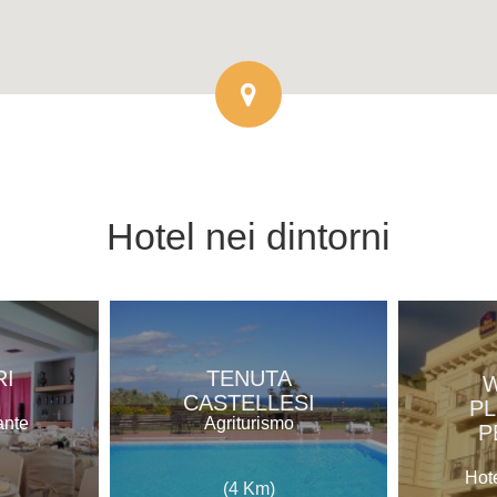
Hotel
nei dintorni
RI
TENUTA
CASTELLESI
PL
ante
Agriturismo
P
Hote
(4 Km)