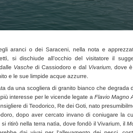
gli aranci o dei Saraceni, nella nota e apprezzat
ttì, si dischiude all’occhio del visitatore il sug
 dalle
Vasche
di Cassiodoro e dal
Vivarium,
dove è
anito e le sue limpide acque azzurre.
zata da una scogliera di granito bianco che degrada 
più interesse per le vicende legate a
Flavio Magno A
nsigliere di Teodorico, Re dei Goti, nato presumibil
doro, dopo aver cercato invano di coniugare la cul
si ritirò nella terra natìa, dove fondò il Vivarium, il
Mo
erebbe dai vivai per l’allevamento dei pesci, cost