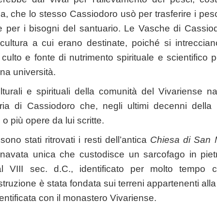
a, che lo stesso Cassiodoro usò per trasferire i pes
ne per i bisogni del santuario. Le Vasche di Cassio
ultura a cui erano destinate, poiché si intrecciano
culto e fonte di nutrimento spirituale e scientifico p
na università.
turali e spirituali della comunità del Vivariense n
aria di Cassiodoro che, negli ultimi decenni della 
o più opere da lui scritte.
ono stati ritrovati i resti dell’antica
Chiesa di San 
a navata unica che custodisce un sarcofago in pietr
 al VIII sec. d.C., identificato per molto tempo
ruzione è stata fondata sui terreni appartenenti alla
entificata con il monastero Vivariense.