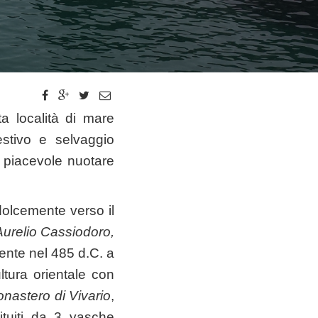
a località di mare
gestivo e selvaggio
 piacevole nuotare
dolcemente verso il
urelio Cassiodoro
,
mente nel 485 d.C. a
tura orientale con
nastero di Vivario
,
ituiti da 3 vasche