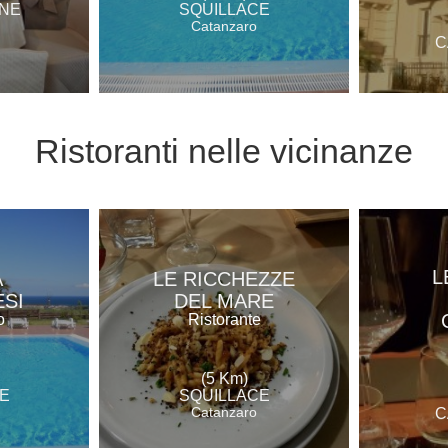
NE
SQUILLACE
Catanzaro
C
Ristoranti
nelle vicinanze
L
A
LE RICCHEZZE
SI
DEL MARE
o
Ristorante
(5 Km)
E
SQUILLACE
Catanzaro
C