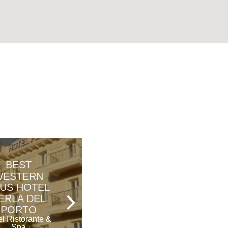
BEST
TENUTA
WESTERN
CALIVELLO
US HOTEL
Tenuta
ERLA DEL
PORTO
l Ristorante &
Spa