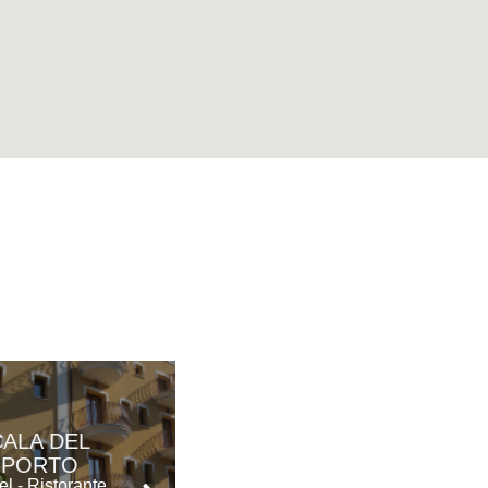
CALA DEL
MURAGLIE
PORTO
Hotel
el - Ristorante