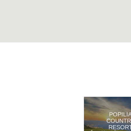
POPILI
COUNTR
RESOR