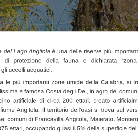
ca del Lago Angitola
è una delle riserve più importan
 di protezione della fauna e dichiarata “zon
gli uccelli acquatici.
tra le più importanti zone umide della Calabria, si 
ellissima e famosa Costa degli Dei, in agro del comun
ino artificiale di circa 200 ettari, creato artifici
iume Angitola. Il territorio dell'oasi si trova sul vers
nei comuni di Francavilla Angitola, Maierato, Montero
 875 ettari, occupando quasi il 5% della superficie del