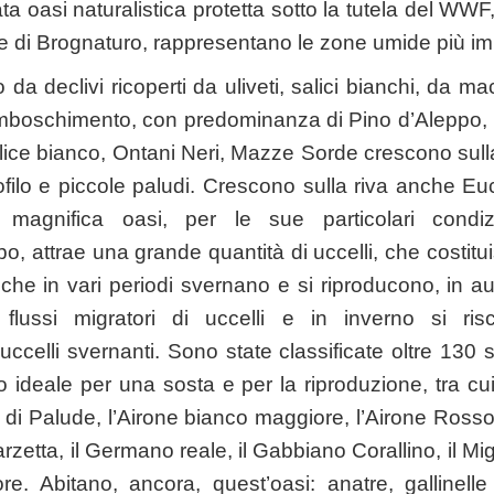
a oasi naturalistica protetta sotto la tutela del WW
 di Brognaturo, rappresentano le zone umide più impo
o da declivi ricoperti da uliveti, salici bianchi, da 
imboschimento, con predominanza di Pino d’Aleppo, 
ice bianco, Ontani Neri, Mazze Sorde crescono sulla
ofilo e piccole paludi. Crescono sulla riva anche Eu
magnifica oasi, per le sue particolari condiz
o, attrae una grande quantità di uccelli, che costitu
o, che in vari periodi svernano e si riproducono, in 
 flussi migratori di uccelli e in inverno si ri
uccelli svernanti. Sono state classificate oltre 130 
o ideale per una sosta e per la riproduzione, tra cu
 di Palude, l’Airone bianco maggiore, l’Airone Rosso
rzetta, il Germano reale, il Gabbiano Corallino, il Mig
e. Abitano, ancora, quest’oasi: anatre, gallinelle 