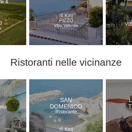
nte &
(6 Km)
PIZZO
O
VI
Vibo Valentia
a
Ristoranti
nelle vicinanze
SAN
DOMENICO
eria
Ristorante
(6 Km)