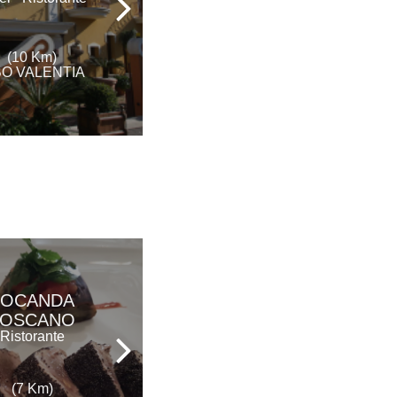
(14 Km)
(10 Km)
VIBO VALENTIA
BO VALENTIA
LOCANDA
LA
TOSCANO
DEGUSTERIA
Ristorante
Ristorante
(7 Km)
(8 Km)