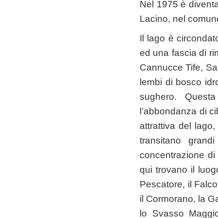
Nel 1975 è diventat
Lacino, nel comune
Il lago è circondat
ed una fascia di r
Cannucce Tife, Sal
lembi di bosco idr
sughero. Questa 
l’abbondanza di cib
attrattiva del lag
transitano grandi
concentrazione di 
qui trovano il luog
Pescatore, il Falco
il Cormorano, la Ga
lo Svasso Maggior