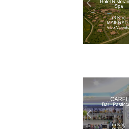
Hotel Ristora
Spa
(3 Km)
MAIERAT
Vibo Valenti
CARFI
Bar - Pasticc
(5 Km)