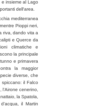
F, e insieme al Lago
rtanti dell'area.
macchia mediterranea
mentre Pioppi neri,
 riva, dando vita a
calipti e Querce da
ioni climatiche e
iscono la principale
autunno e primavera
scontra la maggior
specie diverse, che
i spiccano: il Falco
, l’Airone cenerino,
nattaio, la Spatola,
d’acqua, il Martin