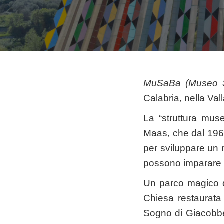
MuSaBa (Museo S
Calabria, nella Val
La “struttura muse
Maas, che dal 1969,
per sviluppare un 
possono imparare l’
Un parco magico di
Chiesa restaurata
Sogno di Giacobbe”