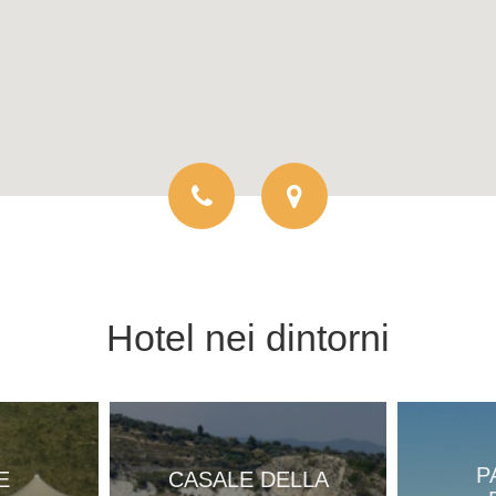
Hotel
nei dintorni
P
E
CASALE DELLA