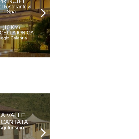
PRINCIPI
PRESIDENT
l Ristorante &
Hotel - Ristorante
Spa
(11 Km)
(10 Km)
SIDERNO
CELLA IONICA
Reggio Calabria
ggio Calabria
LA VALLE
IL LUPO
NCANTATA
CATTIVO
Agriturismo
Ristorante