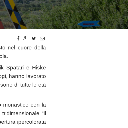
o nel cuore della
ola.
Nik Spatari e Hiske
logi, hanno lavorato
one di tutte le età
so monastico con la
ridimensionale “Il
ertura ipercolorata