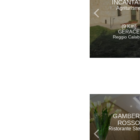
INCANTA
Agriturism
(9 Km)
GERACE
Reggio Calab
GAMBE
ROSSO
Ristorante Ste