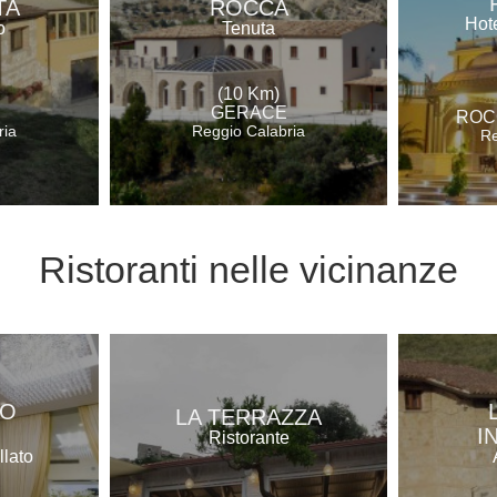
TA
ROCCA
Hote
o
Tenuta
(10 Km)
GERACE
ROC
ria
Reggio Calabria
Re
Ristoranti
nelle vicinanze
RO
LA TERRAZZA
I
Ristorante
llato