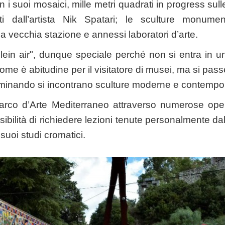
n i suoi mosaici, mille metri quadrati in progress sull
ti dall’artista Nik Spatari; le sculture monumen
lla vecchia stazione e annessi laboratori d’arte.
in air", dunque speciale perché non si entra in un
come è abitudine per il visitatore di musei, ma si pas
mminando si incontrano sculture moderne e contempo
Parco d’Arte Mediterraneo attraverso numerose oper
ibilità di richiedere lezioni tenute personalmente dall
 suoi studi cromatici.