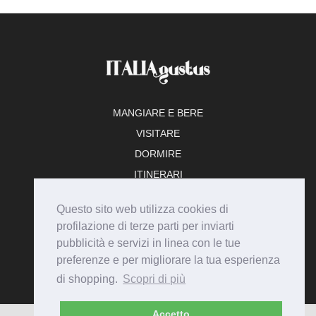
MANGIARE E BERE
VISITARE
DORMIRE
ITINERARI
TEMPO LIBERO
Questo sito web utilizza cookies di
ADERISCI
profilazione di terze parti per inviarti
pubblicità e servizi in linea con le tue
preferenze e per migliorare la tua esperienza
di shopping.
Scopri di più
Accetto