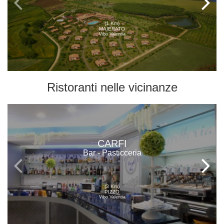
(1 Km)
MAIERATO
Vibo Valentia
Ristoranti
nelle vicinanze
CARFI
Bar - Pasticceria
(3 Km)
PIZZO
Vibo Valentia