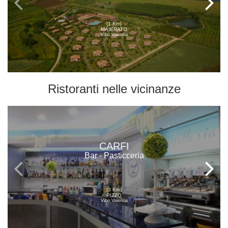
(1 Km)
MAIERATO
Vibo Valentia
Ristoranti
nelle vicinanze
CARFI
Bar - Pasticceria
(3 Km)
PIZZO
Vibo Valentia