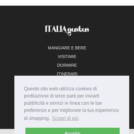
MANGIARE E BERE
VISITARE
DORMIRE
ITINERARI
TEMPO LIBERO
Questo sito web utilizza cookies di
ADERISCI
profilazione di terze parti per inviarti
pubblicità e servizi in linea con le tue
preferenze e per migliorare la tua esperienza
di shopping.
Scopri di più
Accetto