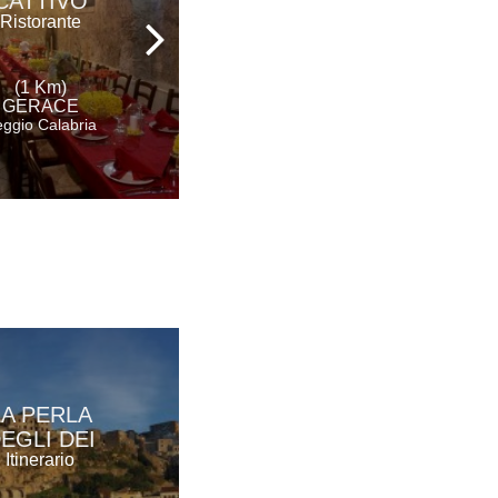
CATTIVO
BARONE
Ristorante
MACRÌ
Agriturismo
(1 Km)
(3 Km)
GERACE
GERACE
ggio Calabria
Reggio Calabria
LA PERLA
EGLI DEI
Itinerario