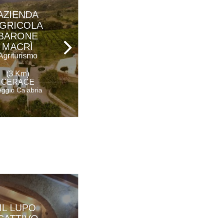
AZIENDA
GRAND HOTEL
GRICOLA
PRESIDENT
BARONE
Hotel - Ristorante
MACRÌ
Agriturismo
(6 Km)
(3 Km)
SIDERNO
GERACE
Reggio Calabria
ggio Calabria
AZIENDA
IL LUPO
AGRICOLA