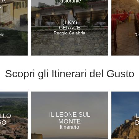
TA
Ristorante
o
(1 Km)
GERACE
Reggio Calabria
ria
Re
Scopri gli
Itinerari del Gusto
IL LEONE SUL
ELLO
MONTE
RO
D
Itinerario