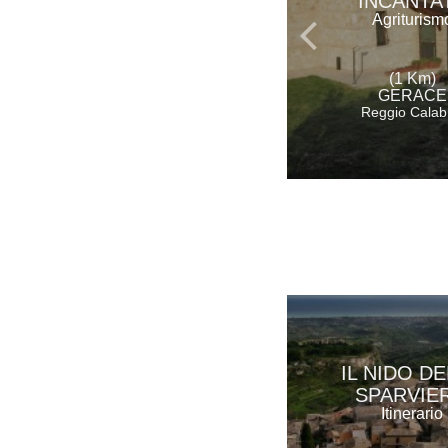
INCANTA
Agriturism
(1 Km)
GERACE
Reggio Calab
IL NIDO D
SPARVIE
Itinerario