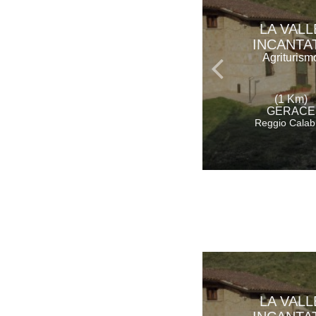
LA VALL
INCANTA
Agriturism
(1 Km)
GERACE
Reggio Calab
LA VALL