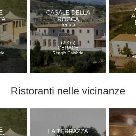
E
CASALE DELLA
A
TA
ROCCA
o
Tenuta
(2 Km)
GERACE
ria
Reggio Calabria
Re
Ristoranti
nelle vicinanze
E
LA TERRAZZA