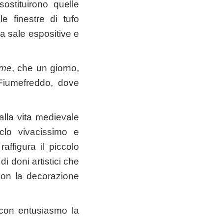
sostituirono quelle
e finestre di tufo
i a sale espositive e
ume
, che un giorno,
 Fiumefreddo, dove
alla vita medievale
iclo vivacissimo e
raffigura il piccolo
i doni artistici che
con la decorazione
con entusiasmo la