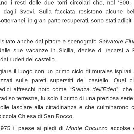
no i resti delle due torri circolari che, nel '500, 
e dagli Svevi. Sulla facciata resistono alcune bell
otterranei, in gran parte recuperati, sono stati adibit
isitato anche dal pittore e scenografo
Salvatore Fi
dalle sue vacanze in Sicilia, decise di recarsi a
dai ruderi del castello.
are il luogo con un primo ciclo di murales ispirati 
zzati sulle pareti superstiti del castello. Quel c
edici affreschi noto come “
Stanza dell’Eden
”, che 
iso terrestre, fu solo il primo di una preziosa serie d
olle lasciare alla cittadinanza e che culminarono 
 piccola Chiesa di San Rocco.
975 il paese ai piedi di
Monte Cocuzzo
accolse 