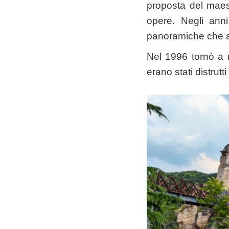
proposta del maest
opere. Negli ann
panoramiche che af
Nel 1996 tornò a ri
erano stati distrutt