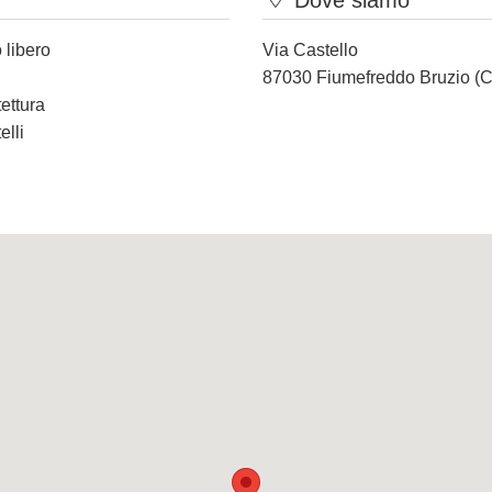
Dove siamo
 libero
Via Castello
87030 Fiumefreddo Bruzio (
tettura
elli