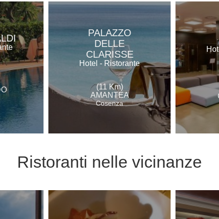
PALAZZO
ALDI
DELLE
ante
Hot
CLARISSE
Hotel - Ristorante
(11 Km)
DO
AMANTEA
Cosenza
Ristoranti
nelle vicinanze