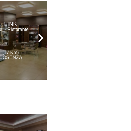
LINK
ROYAL HOTEL
el - Ristorante
Hotel - Ristorante
(17 Km)
(18 Km)
COSENZA
COSENZA