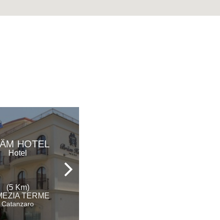
ALBERGO
ÄM HOTEL
CENTRALE
Hotel
Hotel Ristorante &
Spa
(5 Km)
(12 Km)
MEZIA TERME
LAMEZIA TERME
Catanzaro
Catanzaro