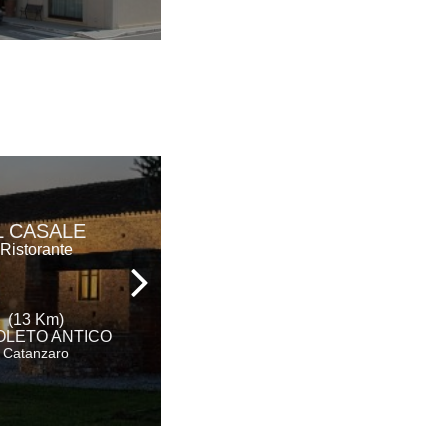
L CASALE
L'ARAGOSTA
Ristorante
Ristorante
(13 Km)
(13 Km)
OLETO ANTICO
NOCERA TERINESE
Catanzaro
Catanzaro