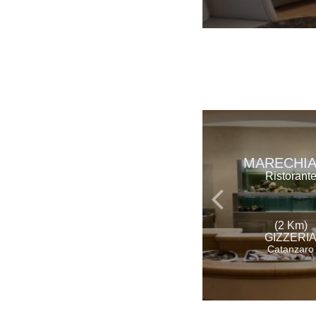
MARECHI
Ristorant
(2 Km)
GIZZERI
Catanzaro