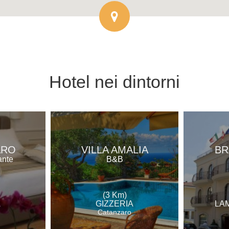
Hotel
nei dintorni
ARO
VILLA AMALIA
BR
ante
B&B
(3 Km)
A
GIZZERIA
LA
Catanzaro