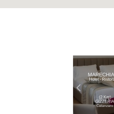
MARECHI
Hotel - Ristor
(2 Km)
GIZZERI
Catanzaro