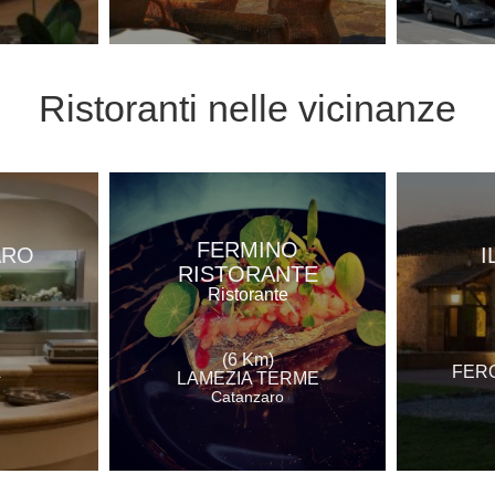
Ristoranti
nelle vicinanze
FERMINO
ARO
I
RISTORANTE
e
Ristorante
(6 Km)
A
FER
LAMEZIA TERME
Catanzaro