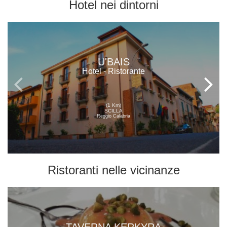
Hotel
nei dintorni
U'BAIS
Hotel - Ristorante
(1 Km)
SCILLA
Reggio Calabria
Ristoranti
nelle vicinanze