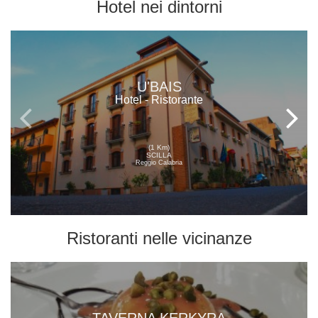
Hotel
nei dintorni
U'BAIS
Hotel - Ristorante
(1 Km)
SCILLA
Reggio Calabria
Ristoranti
nelle vicinanze