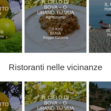
IL CIELO DI
IL
BOVA – O
TTO
Hot
URANÒ TU VUA
o
Agriturismo
(10 Km)
B
RI
BOVA
Re
ria
Reggio Calabria
Ristoranti
nelle vicinanze
IL CIELO DI
BOVA – O
TTO
URANÒ TU VUA
o