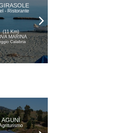
CLUB HOTEL
 GIRASOLE
KENNEDY
el - Ristorante
Hotel - Ristorante
(11 Km)
(15 Km)
OVA MARINA
ROCCELLA IONICA
ggio Calabria
Reggio Calabria
OFFICINA DEL
AGUNÌ
GUSTO
Agriturismo
Ristorante