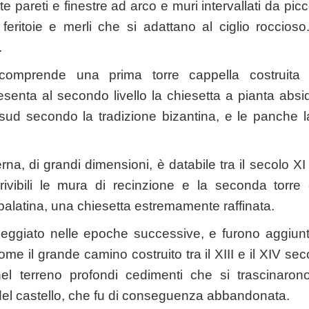
te pareti e finestre ad arco e muri intervallati da pic
 feritoie e merli che si adattano al ciglio roccioso
.
e comprende una prima torre cappella costruita
enta al secondo livello la chiesetta a pianta absid
 sud secondo la tradizione bizantina, e le panche lat
a, di grandi dimensioni, è databile tra il secolo XI e
ivibili le mura di recinzione e la seconda torre
palatina, una chiesetta estremamente raffinata.
aneggiato nelle epoche successive, e furono aggiunt
ome il grande camino costruito tra il XIII e il XIV sec
l terreno profondi cedimenti che si trascinaron
a del castello, che fu di conseguenza abbandonata.