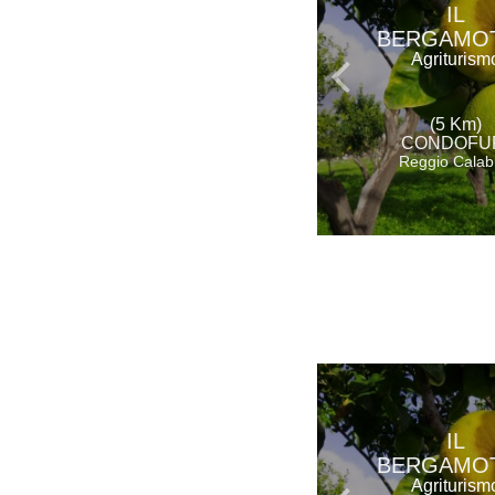
IL
BERGAMO
Agriturism
(5 Km)
CONDOFU
Reggio Calab
IL
BERGAMO
Agriturism