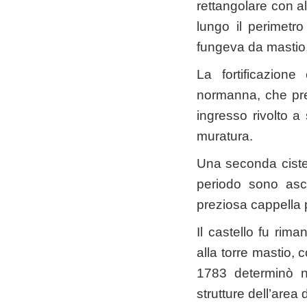
rettangolare con al
lungo il perimetro
fungeva da mastio
La fortificazion
normanna, che pres
ingresso rivolto a
muratura.
Una seconda cistern
periodo sono ascr
preziosa cappella 
Il castello fu rim
alla torre mastio, c
1783 determinò ne
strutture dell’are