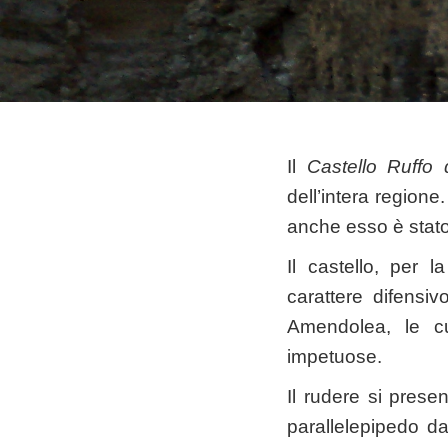
Il
C
astello Ruffo
dell’intera regione.
anche esso è stato
Il castello, per l
carattere difensi
Amendolea, le cu
impetuose.
Il rudere si pres
parallelepipedo d