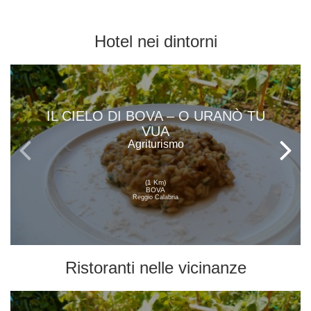
Hotel
nei dintorni
IL CIELO DI BOVA – O URANÒ TU
VUA
Agriturismo
(1 Km)
BOVA
Reggio Calabria
Ristoranti
nelle vicinanze